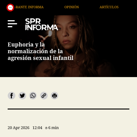
E INFORMA
OPINIÓN
ARTÍCULOS
ARTE / ENTR
Euphoria y la
normalización de la
agresión sexual infantil
20 Apr 2026
12:04
6 min