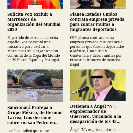
Planea Estados Unidos
Solicita Vox excluir a
contrata empresa privada
Marruecos de
para cobrar multas a
organización del Mundial
migrantes deportados
2030
CBP planea contratar una
El partido de extrema derecha
empresa privada que localicé a
español Vox presentó una
personas que fueron deportados
iniciativa para excluir a
a México, Honduras y
Marruecos de la organización
Guatemala y deben multas por
conjunta de la Copa del Mundo
cruzar la frontera de manera
de 2030 con España y Portugal.
ilegal
Detienen a Ángel “N”,
Sancionará Profepa a
exgobernador de
Grupo México, de German
Guerrero, vinculado a la
Larrea, tras derrame
desaparición de los 43
sobre rio san Pedro en
normalistas de
Sonora
Ángel “N”, exgobernador de
profepa indicó que no se
Ayotzinapa