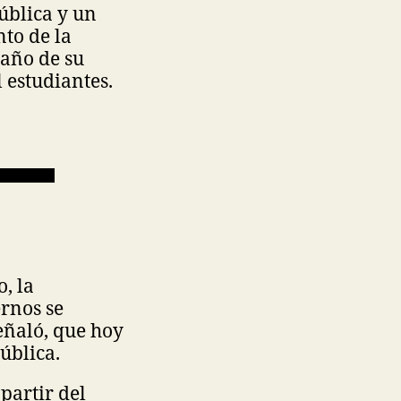
ública y un
nto de la
 año de su
 estudiantes.
, la
rnos se
eñaló, que hoy
pública.
partir del