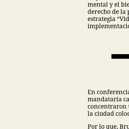
mental y el b
derecho de la 
estrategia “Vi
implementación
En conferencia
mandataria cap
concentraron ú
la ciudad coloc
Por lo que, Br