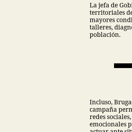
La jefa de Gob
territoriales 
mayores condic
talleres, diag
población.
Incluso, Brug
campaña perma
redes sociale
emocionales pa
actuar ante sit