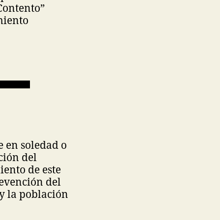
 Contento”
miento
e en soledad o
ción del
iento de este
evención del
y la población