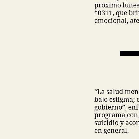
próximo lunes,
*0311, que br
emocional, ate
“La salud ment
bajo estigma; 
gobierno”, enf
programa con 
suicidio y ac
en general.