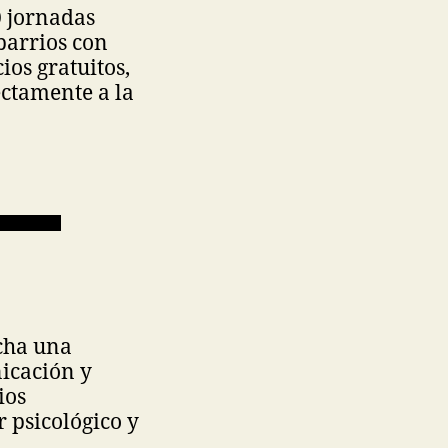
0 jornadas
barrios con
os gratuitos,
ectamente a la
cha una
icación y
ios
 psicológico y