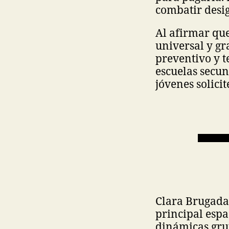
combatir desi
Al afirmar que
universal y g
preventivo y t
escuelas secun
jóvenes solici
Clara Brugada 
principal espa
dinámicas gru