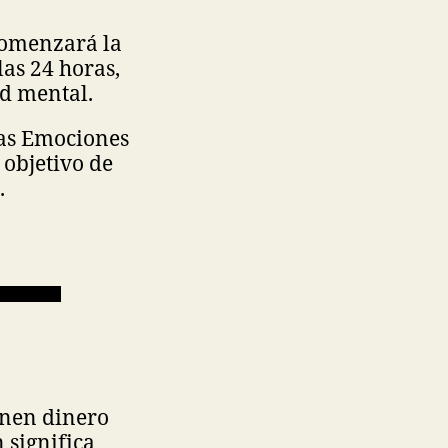
comenzará la
as 24 horas,
ud mental.
las Emociones
 objetivo de
.
enen dinero
 significa