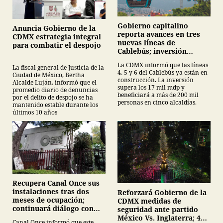
Gobierno capitalino
Anuncia Gobierno de la
reporta avances en tres
CDMX estrategia integral
nuevas líneas de
para combatir el despojo
Cablebús; inversión
supera los 17 mil mdp
La CDMX informó que las líneas
La fiscal general de Justicia de la
4, 5 y 6 del Cablebús ya están en
Ciudad de México, Bertha
construcción. La inversión
Alcalde Luján, informó que el
supera los 17 mil mdp y
promedio diario de denuncias
beneficiará a más de 200 mil
por el delito de despojo se ha
personas en cinco alcaldías.
mantenido estable durante los
últimos 10 años
Recupera Canal Once sus
instalaciones tras dos
Reforzará Gobierno de la
meses de ocupación;
CDMX medidas de
continuará diálogo con
seguridad ante partido
estudiantes del IPN
México Vs. Inglaterra; 40
Canal Once informó que este