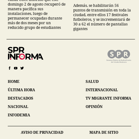
mil servidores públicos y
domingo 2 de agosto recuperó de
Además, se habilitarán 56
62 pantallas en festivales
manera pacífica sus
puntos de transmisión en toda la
futboleros;
instalaciones, luego de
ciudad, entre ellos 17 festivales
permanecer ocupadas durante
futboleros, y se incrementará de
más de dos meses por un
30 a 62 el número de pantallas
reducido grupo de estudiantes
gigantes
HOME
SALUD
ÚLTIMA HORA
INTERNACIONAL
DESTACADOS
TV MIGRANTE INFORMA
NACIONAL
OPINIÓN
INFODEMIA
AVISO DE PRIVACIDAD
MAPA DE SITIO