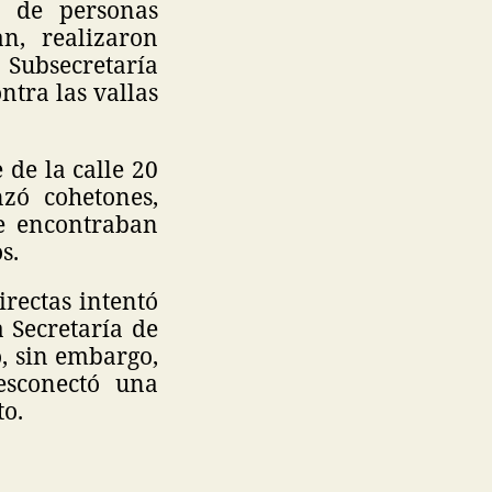
 de personas
n, realizaron
a Subsecretaría
ntra las vallas
 de la calle 20
zó cohetones,
se encontraban
s.
rectas intentó
 Secretaría de
o, sin embargo,
esconectó una
o.