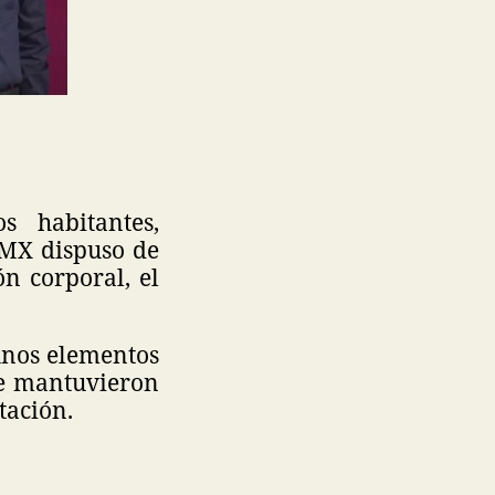
s habitantes,
DMX dispuso de
n corporal, el
unos elementos
 se mantuvieron
tación.