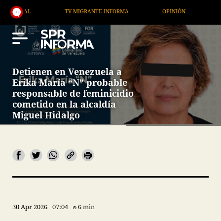
AL
TV MIGRANTE INFORMA
OPINIÓN
ARTÍCUL
Detienen en Venezuela a
Erika María “N” probable
responsable de feminicidio
cometido en la alcaldía
Miguel Hidalgo
30 Apr 2026
07:04
6 min