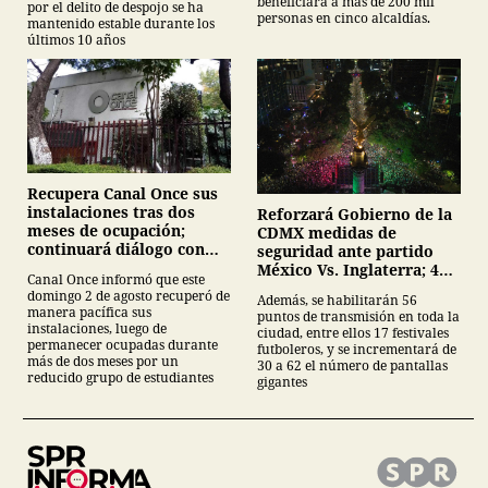
beneficiará a más de 200 mil
por el delito de despojo se ha
personas en cinco alcaldías.
mantenido estable durante los
últimos 10 años
Recupera Canal Once sus
instalaciones tras dos
Reforzará Gobierno de la
meses de ocupación;
CDMX medidas de
continuará diálogo con
seguridad ante partido
estudiantes del IPN
México Vs. Inglaterra; 40
Canal Once informó que este
mil servidores públicos y
domingo 2 de agosto recuperó de
Además, se habilitarán 56
62 pantallas en festivales
manera pacífica sus
puntos de transmisión en toda la
futboleros;
instalaciones, luego de
ciudad, entre ellos 17 festivales
permanecer ocupadas durante
futboleros, y se incrementará de
más de dos meses por un
30 a 62 el número de pantallas
reducido grupo de estudiantes
gigantes