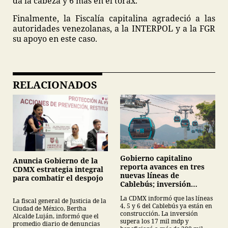
da la cabeza y 6 más en el tórax.
Finalmente, la Fiscalía capitalina agradeció a las
autoridades venezolanas, a la INTERPOL y a la FGR
su apoyo en este caso.
RELACIONADOS
Gobierno capitalino
Anuncia Gobierno de la
reporta avances en tres
CDMX estrategia integral
nuevas líneas de
para combatir el despojo
Cablebús; inversión
supera los 17 mil mdp
La CDMX informó que las líneas
La fiscal general de Justicia de la
4, 5 y 6 del Cablebús ya están en
Ciudad de México, Bertha
construcción. La inversión
Alcalde Luján, informó que el
supera los 17 mil mdp y
promedio diario de denuncias