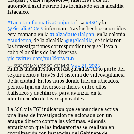
Tlalpan y calle Napoleón—, mientras que un
automóvil azul marino fue localizado en la alcaldía
Iztacalco.
#TarjetaInformativaConjunta
l La
#SSC
y la
@FiscaliaCDMX
informan:
Tras los hechos ocurridos
esta mañana en la
#CalzadaDeTlalpan
, en la colonia
#Moderna
, de la alcaldía
@BJAlcaldia
, se iniciaron
las investigaciones correspondientes y se lleva a
cabo el análisis de las diversas…
pic.twitter.com/xoLkkqWcLn
— SSC CDMX (@SSC_CDMX)
May 21, 2025
Ambas unidades fueron aseguradas como parte del
seguimiento a través del sistema de videovigilancia
de la ciudad. En los sitios donde fueron ubicados,
peritos fijaron diversos indicios, entre ellos
balísticos y dactilares, para avanzar en la
identificación de los responsables.
La SSC y la FGJ indicaron que se mantiene activa
una línea de investigación relacionada con un
ataque directo contra las víctimas. Además,
enfatizaron que las indagatorias se realizan en
coordinación con instancias del Gabinete de