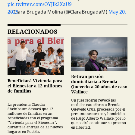
pic.twitter.com/OYJlk2XaU9
— Clara Brugada Molina (@ClaraBrugadaM)
May 20, 2025
RELACIONADOS
Retiran prisión
Beneficiará Vivienda para
domiciliaria a Brenda
el Bienestar a 12 millones
Quevedo a 20 años de caso
de familias
Wallace
Un juez federal revocó las
La presidenta Claudia
medidas cautelares a Brenda
Sheinbaum destacó que 12
Quevedo Cruz, procesada por el
millones de familias serán
presunto secuestro y homicidio
beneficiadas con el programa
de Hugo Alberto Wallace, por lo
“Vivienda para el Bienestar”,
que podrá continuar su proceso
durante la entrega de 32 nuevos
en libertad.
hogares en Puebla.