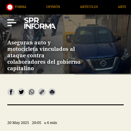
ORMA
OPINIÓN
ARTÍCULOS
ARTE / ENTRETENI
Aseguran auto y
motocicleta vinculados al
ataque contra
colaboradores del gobierno
capitalino
20 May 2025
20:05
6 min