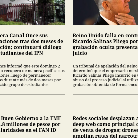
era Canal Once sus
Reino Unido falla en cont
laciones tras dos meses de
Ricardo Salinas Pliego po
ción; continuará diálogo
grabación oculta present
studiantes del IPN
juicio
nce informó que este domingo 2
Un tribunal de apelación del Rein
to recuperó de manera pacífica sus
determinó que el empresario mex
ciones, luego de permanecer
Ricardo Salinas Pliego incurrió en
s durante más de dos meses por
abuso del proceso judicial al utiliz
cido grupo de estudiantes
grabación obtenida de forma encub
 Buen Gobierno a la FMF
Redes sociales desplazan a
.8 millones de pesos por
deep web como principal 
ularidades en el FAN ID
de venta de drogas; drone
amplían rutas del narcotr