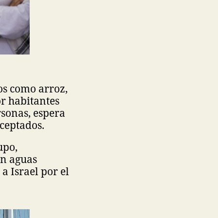
os como arroz,
or habitantes
rsonas, espera
rceptados.
upo,
en aguas
a Israel por el