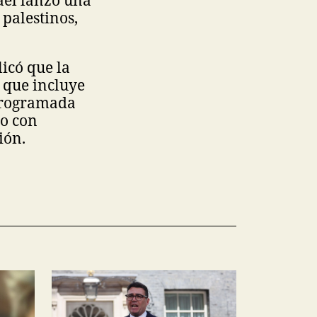
ael lanzó una
palestinos,
licó que la
 que incluye
programada
to con
ión.