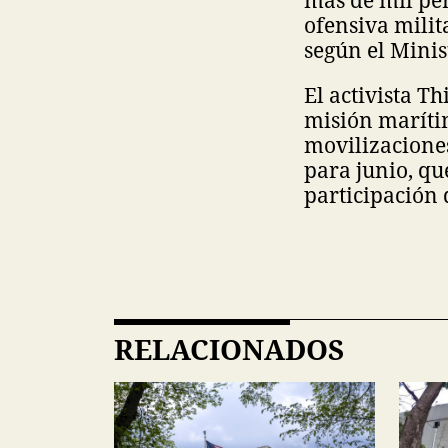
más de mil per
ofensiva milit
según el Minis
El activista T
misión maríti
movilizaciones
para junio, qu
participación
RELACIONADOS