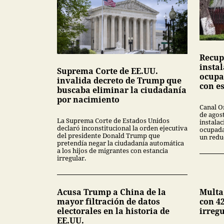
Recup
insta
Suprema Corte de EE.UU.
ocupa
invalida decreto de Trump que
con e
buscaba eliminar la ciudadanía
por nacimiento
Canal O
de agos
La Suprema Corte de Estados Unidos
instala
declaró inconstitucional la orden ejecutiva
ocupada
del presidente Donald Trump que
un redu
pretendía negar la ciudadanía automática
a los hijos de migrantes con estancia
irregular.
Acusa Trump a China de la
Multa
mayor filtración de datos
con 42
electorales en la historia de
irreg
EE.UU.