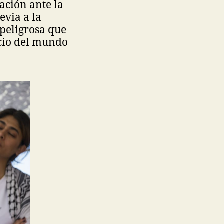
uación ante la
via a la
 peligrosa que
encio del mundo