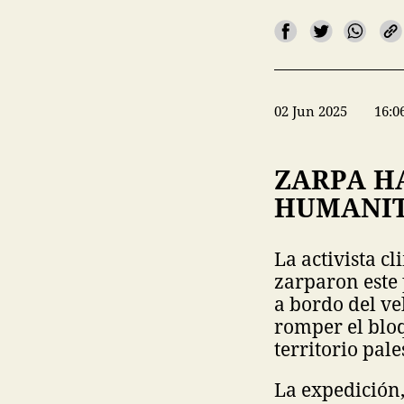
02 Jun 2025
16:0
ZARPA H
HUMANIT
La activista c
zarparon este 
a bordo del v
romper el blo
territorio pal
La expedición,