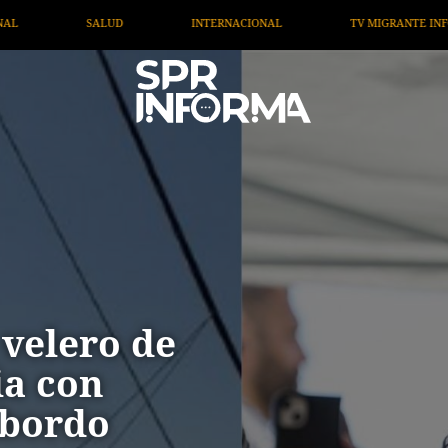
TV MIGRANTE INFORMA
OPINIÓN
ARTÍCULOS
velero de
a con
abordo