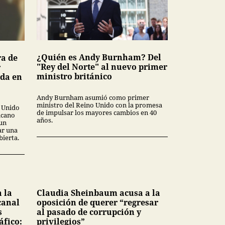
¿Quién es Andy Burnham? Del
ra de
"Rey del Norte" al nuevo primer
r
ministro británico
ada en
Andy Burnham asumió como primer
ministro del Reino Unido con la promesa
o Unido
de impulsar los mayores cambios en 40
icano
años.
 un
ar una
ierta.
 la
Claudia Sheinbaum acusa a la
canal
oposición de querer “regresar
s
al pasado de corrupción y
áfico:
privilegios”