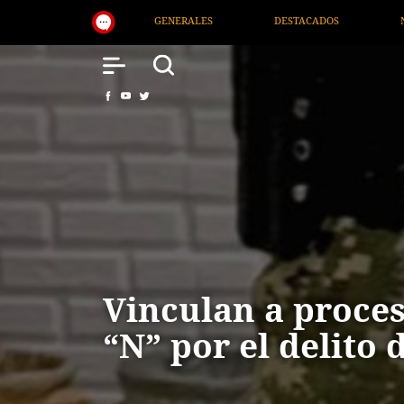
DESTACADOS
NACIONAL
SALUD
INT
Vinculan a proce
“N” por el delito