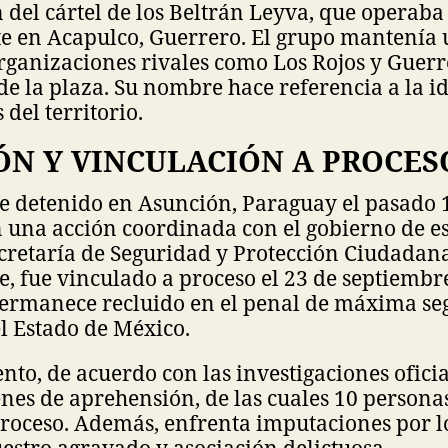
del cártel de los Beltrán Leyva, que operaba
e en Acapulco, Guerrero. El grupo mantenía 
rganizaciones rivales como Los Rojos y Guer
 de la plaza. Su nombre hace referencia a la i
del territorio.
ÓN Y VINCULACIÓN A PROCES
e detenido en Asunción, Paraguay el pasado 
 una acción coordinada con el gobierno de es
cretaría de Seguridad y Protección Ciudadana
, fue vinculado a proceso el 23 de septiembr
ermanece recluido en el penal de máxima se
el Estado de México.
to, de acuerdo con las investigaciones oficia
nes de aprehensión, de las cuales 10 persona
roceso. Además, enfrenta imputaciones por lo
uestro agravado y asociación delictuosa.