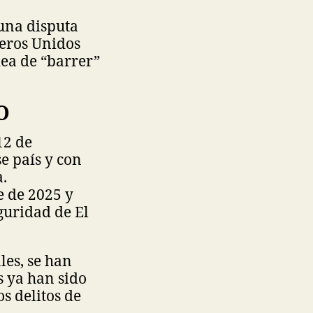
una disputa
reros Unidos
dea de “barrer”
O
12 de
e país y con
.
e de 2025 y
guridad de El
les, se han
s ya han sido
s delitos de