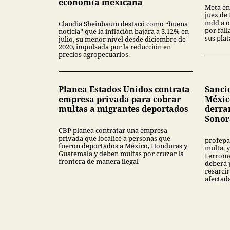
economía mexicana
Meta en
juez de
mdd a o
Claudia Sheinbaum destacó como “buena
por fal
noticia” que la inflación bajara a 3.12% en
sus pla
julio, su menor nivel desde diciembre de
2020, impulsada por la reducción en
precios agropecuarios.
Planea Estados Unidos contrata
Sanci
empresa privada para cobrar
Méxic
multas a migrantes deportados
derra
Sonor
CBP planea contratar una empresa
privada que localicé a personas que
profepa
fueron deportados a México, Honduras y
multa, y
Guatemala y deben multas por cruzar la
Ferrome
frontera de manera ilegal
deberá 
resarcir
afectad