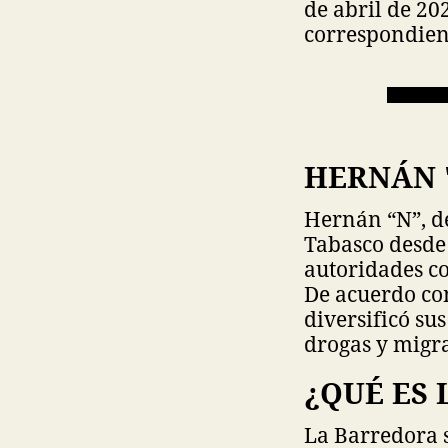
de abril de 20
correspondien
HERNÁN 
Hernán “N”, de
Tabasco desde 
autoridades co
De acuerdo con
diversificó sus
drogas y migra
¿QUÉ ES
La Barredora s