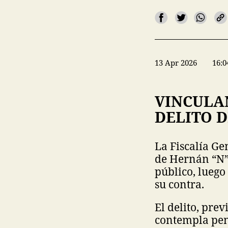
13 Apr 2026
16:0
VINCULAN
DELITO 
La Fiscalía Ge
de Hernán “N” 
público, luego
su contra.
El delito, pre
contempla pen