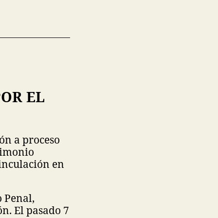
POR EL
ión a proceso
rimonio
vinculación en
o Penal,
n. El pasado 7