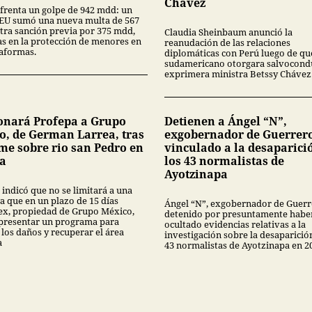
Chávez
frenta un golpe de 942 mdd: un
 EU sumó una nueva multa de 567
tra sanción previa por 375 mdd,
Claudia Sheinbaum anunció la
las en la protección de menores en
reanudación de las relaciones
taformas.
diplomáticas con Perú luego de que
sudamericano otorgara salvocondu
exprimera ministra Betssy Chávez
onará Profepa a Grupo
Detienen a Ángel “N”,
o, de German Larrea, tras
exgobernador de Guerrer
me sobre rio san Pedro en
vinculado a la desaparici
a
los 43 normalistas de
Ayotzinapa
 indicó que no se limitará a una
a que en un plazo de 15 días
Ángel “N”, exgobernador de Guerr
x, propiedad de Grupo México,
detenido por presuntamente habe
presentar un programa para
ocultado evidencias relativas a la
 los daños y recuperar el área
investigación sobre la desaparició
a
43 normalistas de Ayotzinapa en 2