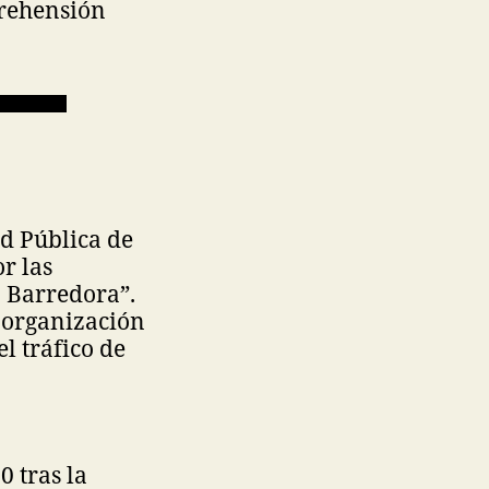
prehensión
d Pública de
r las
a Barredora”.
a organización
el tráfico de
0 tras la