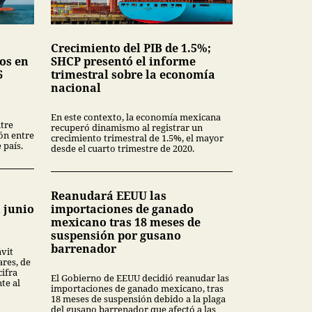
Crecimiento del PIB de 1.5%;
os en
SHCP presentó el informe
6
trimestral sobre la economía
nacional
En este contexto, la economía mexicana
tre
recuperó dinamismo al registrar un
ión entre
crecimiento trimestral de 1.5%, el mayor
 país.
desde el cuarto trimestre de 2020.
Reanudará EEUU las
 junio
importaciones de ganado
mexicano tras 18 meses de
suspensión por gusano
barrenador
ávit
ares, de
cifra
El Gobierno de EEUU decidió reanudar las
te al
importaciones de ganado mexicano, tras
18 meses de suspensión debido a la plaga
del gusano barrenador que afectó a las