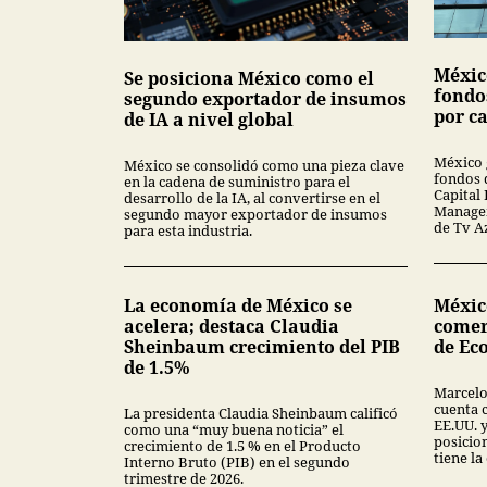
Méxic
Se posiciona México como el
fondo
segundo exportador de insumos
por ca
de IA a nivel global
México 
México se consolidó como una pieza clave
fondos 
en la cadena de suministro para el
Capital 
desarrollo de la IA, al convertirse en el
Managem
segundo mayor exportador de insumos
de Tv A
para esta industria.
La economía de México se
México
acelera; destaca Claudia
comer
Sheinbaum crecimiento del PIB
de Ec
de 1.5%
Marcelo
cuenta 
La presidenta Claudia Sheinbaum calificó
EE.UU. y
como una “muy buena noticia” el
posicio
crecimiento de 1.5 % en el Producto
tiene l
Interno Bruto (PIB) en el segundo
trimestre de 2026.