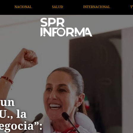
ALUD
INTERNACIONAL
TV MIGRANTE INFORMA
 un
., la
egocia”: