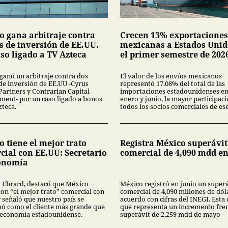
o gana arbitraje contra
Crecen 13% exportaciones
s de inversión de EE.UU.
mexicanas a Estados Unid
so ligado a TV Azteca
el primer semestre de 202
ganó un arbitraje contra dos
El valor de los envíos mexicanos
de inversión de EE.UU -Cyrus
representó 17.08% del total de las
Partners y Contrarian Capital
importaciones estadounidenses en
ent- por un caso ligado a bonos
enero y junio, la mayor participac
zteca.
todos los socios comerciales de ese
 tiene el mejor trato
Registra México superávit
cial con EE.UU: Secretario
comercial de 4,090 mdd en
onomía
 Ebrard, destacó que México
México registró en junio un super
con “el mejor trato” comercial con
comercial de 4,090 millones de dól
 señaló que nuestro país se
acuerdo con cifras del INEGI. Esta 
nó como el cliente más grande que
que representa un incremento fren
a economía estadounidense.
superávit de 2,259 mdd de mayo