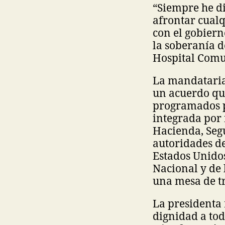
“Siempre he di
afrontar cual
con el gobiern
la soberanía d
Hospital Comun
La mandataria
un acuerdo que
programados p
integrada por 
Hacienda, Seg
autoridades d
Estados Unidos
Nacional y de 
una mesa de t
La presidenta 
dignidad a tod