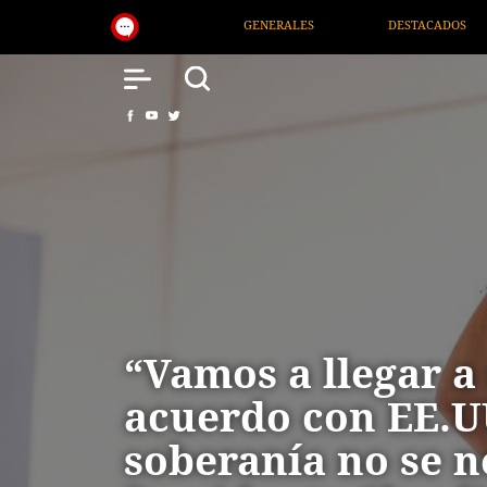
GENERALES
DESTACADOS
NACIONAL
S
“Vamos a llegar a
acuerdo con EE.UU
soberanía no se n