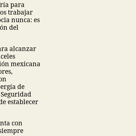
fría para
os trabajar
ocia nunca: es
ión del
ara alcanzar
celes
ción mexicana
ores,
con
ergía de
e Seguridad
de establecer
enta con
 siempre