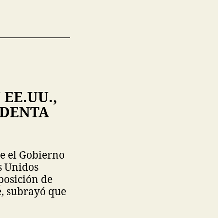
EE.UU.,
IDENTA
e el Gobierno
s Unidos
posición de
e, subrayó que