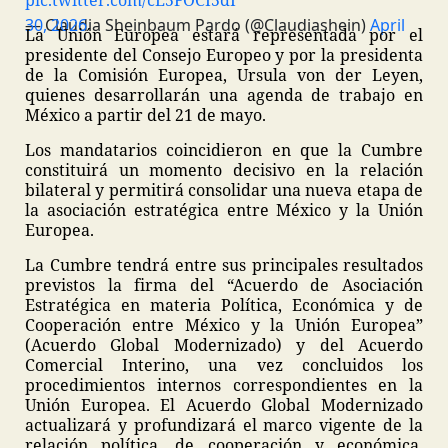
pic.twitter.com/cE5FOCI5dI
— Claudia Sheinbaum Pardo (@Claudiashein)
April 30, 2026
La Unión Europea estará representada por el
presidente del Consejo Europeo y por la presidenta
de la Comisión Europea, Ursula von der Leyen,
quienes desarrollarán una agenda de trabajo en
México a partir del 21 de mayo.
Los mandatarios coincidieron en que la Cumbre
constituirá un momento decisivo en la relación
bilateral y permitirá consolidar una nueva etapa de
la asociación estratégica entre México y la Unión
Europea.
La Cumbre tendrá entre sus principales resultados
previstos la firma del “Acuerdo de Asociación
Estratégica en materia Política, Económica y de
Cooperación entre México y la Unión Europea”
(Acuerdo Global Modernizado) y del Acuerdo
Comercial Interino, una vez concluidos los
procedimientos internos correspondientes en la
Unión Europea. El Acuerdo Global Modernizado
actualizará y profundizará el marco vigente de la
relación política, de cooperación y económica,