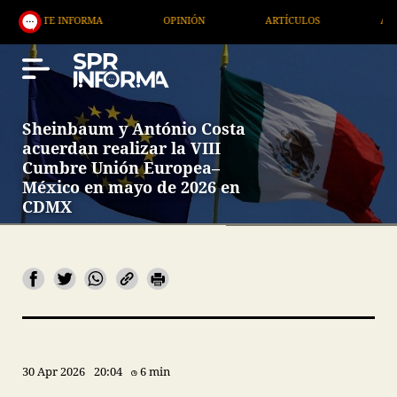
TE INFORMA
OPINIÓN
ARTÍCULOS
ARTE / ENT
Sheinbaum y António Costa
acuerdan realizar la VIII
Cumbre Unión Europea–
México en mayo de 2026 en
CDMX
30 Apr 2026
20:04
6 min