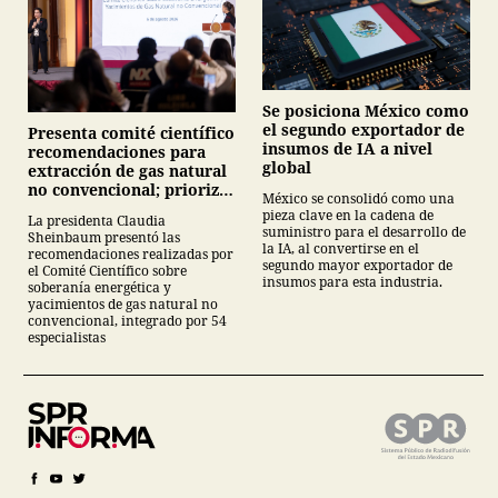
Se posiciona México como
el segundo exportador de
Presenta comité científico
insumos de IA a nivel
recomendaciones para
global
extracción de gas natural
no convencional; prioriza
México se consolidó como una
energías renovables y
pieza clave en la cadena de
La presidenta Claudia
descarta yacimiento
suministro para el desarrollo de
Sheinbaum presentó las
Tampico-Misantla
la IA, al convertirse en el
recomendaciones realizadas por
segundo mayor exportador de
el Comité Científico sobre
insumos para esta industria.
soberanía energética y
yacimientos de gas natural no
convencional, integrado por 54
especialistas