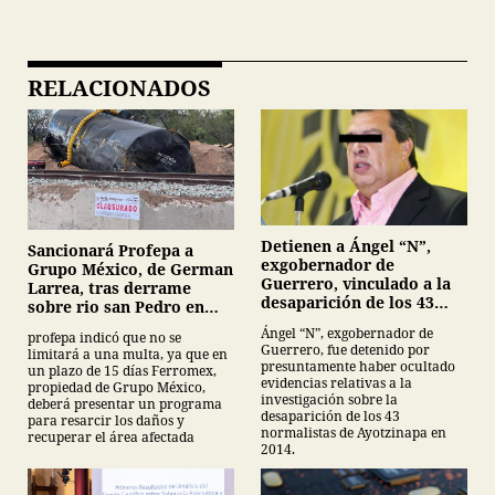
RELACIONADOS
Detienen a Ángel “N”,
Sancionará Profepa a
exgobernador de
Grupo México, de German
Guerrero, vinculado a la
Larrea, tras derrame
desaparición de los 43
sobre rio san Pedro en
normalistas de
Sonora
Ángel “N”, exgobernador de
profepa indicó que no se
Ayotzinapa
Guerrero, fue detenido por
limitará a una multa, ya que en
presuntamente haber ocultado
un plazo de 15 días Ferromex,
evidencias relativas a la
propiedad de Grupo México,
investigación sobre la
deberá presentar un programa
desaparición de los 43
para resarcir los daños y
normalistas de Ayotzinapa en
recuperar el área afectada
2014.