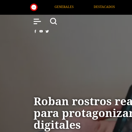
S
DESTACADOS
NACIONAL
SALUD
Roban rostros rea
para protagonizar
digitales