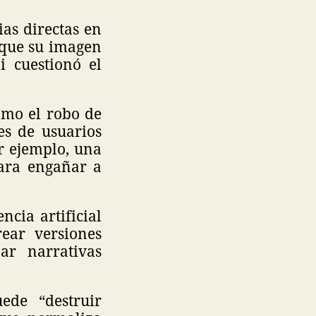
ias directas en
 que su imagen
i cuestionó el
omo el robo de
es de usuarios
r ejemplo, una
para engañar a
ncia artificial
rear versiones
ar narrativas
ede “destruir