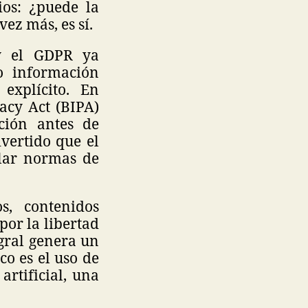
ios: ¿puede la
vez más, es sí.
y el GDPR ya
o información
explícito. En
acy Act (BIPA)
ción antes de
dvertido que el
lar normas de
s, contenidos
por la libertad
egral genera un
co es el uso de
rtificial, una