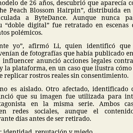
 modelo de 26 años, descubrió que aparecía 
The Peach Blossom Hairpin”, distribuida en
nculada a ByteDance. Aunque nunca par
u “doble digital” fue retratado en escenas 
os polémicos.
nte yo”, afirmó Li, quien identificó que
venían de fotografías que había publicado en
a influencer anunció acciones legales contra
y la plataforma, en un caso que ilustra cómo 
de replicar rostros reales sin consentimiento.
o es aislado. Otro afectado, identificado 
nció que su imagen fue utilizada para int
tagonista en la misma serie. Ambos ca
 en redes sociales, aunque el contenid
ante días antes de ser retirado.
: identidad, reputación y miedo