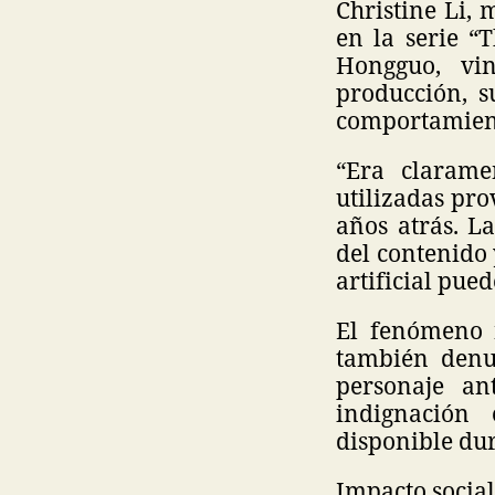
Christine Li,
en la serie “
Hongguo, vi
producción, s
comportamient
“Era clarame
utilizadas pro
años atrás. L
del contenido 
artificial pue
El fenómeno n
también denu
personaje an
indignación
disponible dur
Impacto social