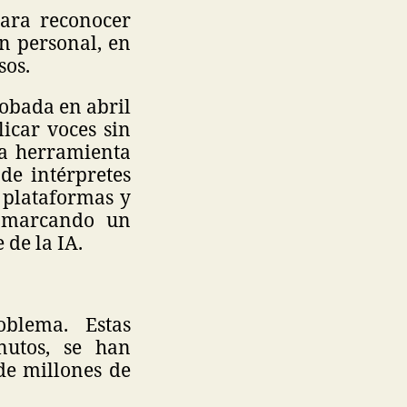
ara reconocer
en personal, en
sos.
robada en abril
licar voces sin
na herramienta
 de intérpretes
 plataformas y
, marcando un
 de la IA.
blema. Estas
nutos, se han
de millones de