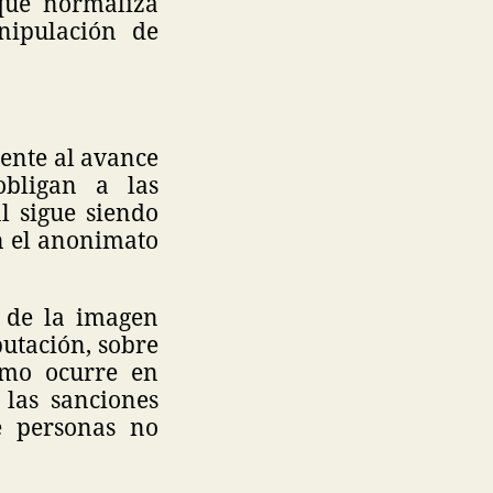
 que normaliza
nipulación de
rente al avance
bligan a las
l sigue siendo
n el anonimato
 de la imagen
putación, sobre
omo ocurre en
las sanciones
e personas no