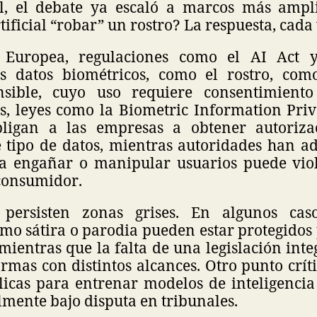
l, el debate ya escaló a marcos más ampl
tificial “robar” un rostro? La respuesta, cada 
 Europea, regulaciones como el AI Act 
os datos biométricos, como el rostro, com
nsible, cuyo uso requiere consentimiento 
s, leyes como la Biometric Information Priv
obligan a las empresas a obtener autoriza
e tipo de datos, mientras autoridades han a
ra engañar o manipular usuarios puede vio
 consumidor.
 persisten zonas grises. En algunos caso
mo sátira o parodia pueden estar protegidos 
mientras que la falta de una legislación int
mas con distintos alcances. Otro punto críti
icas para entrenar modelos de inteligencia a
lmente bajo disputa en tribunales.