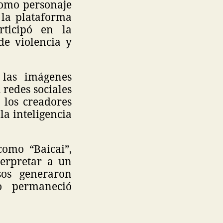
como personaje
 la plataforma
ticipó en la
de violencia y
 las imágenes
 redes sociales
 los creadores
la inteligencia
como “Baicai”,
erpretar a un
sos generaron
o permaneció