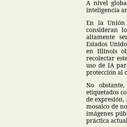
A nivel globa
inteligencia ar
En la Unión
consideran l
altamente se
Estados Unido
en Illinois 
recolectar est
uso de IA pa
protección al
No obstante,
etiquetados co
de expresión, 
mosaico de nor
imágenes públ
práctica actua