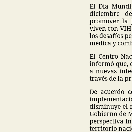
El Día Mundi
diciembre de
promover la p
viven con VIH.
los desafíos p
médica y comba
El Centro Nac
informó que, d
a nuevas infe
través de la p
De acuerdo c
implementaci
disminuye el r
Gobierno de M
perspectiva in
territorio nac