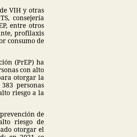
 de VIH y otras
TS, consejería
P, entre otros
nte, profilaxis
 por consumo de
ción (PrEP) ha
rsonas con alto
ara otorgar la
l 383 personas
lto riesgo a la
 prevención de
lto riesgo de
ado otorgar el
ad: en 2021 se