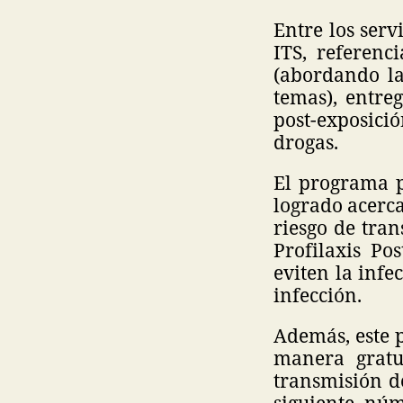
Entre los serv
ITS, referenc
(abordando la
temas), entreg
post-exposició
drogas.
El programa p
logrado acerca
riesgo de tra
Profilaxis Po
eviten la infe
infección.
Además, este 
manera gratu
transmisión d
siguiente núm