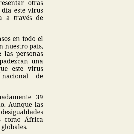
esentar otras
día este virus
a a través de
asos en todo el
n nuestro país,
e las personas
 padezcan una
ue este virus
 nacional de
madamente 39
o. Aunque las
 desigualdades
s como África
 globales.