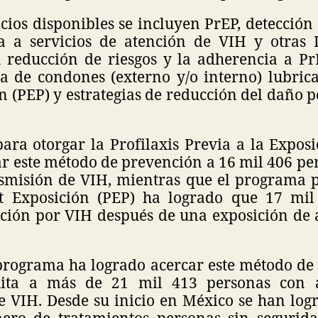
icios disponibles se incluyen PrEP, detección
ia a servicios de atención de VIH y otras I
 reducción de riesgos y la adherencia a PrE
a de condones (externo y/o interno) lubrica
n (PEP) y estrategias de reducción del daño
ara otorgar la Profilaxis Previa a la Exposi
r este método de prevención a 16 mil 406 pe
nsmisión de VIH, mientras que el programa p
st Exposición (PEP) ha logrado que 17 mi
cción por VIH después de una exposición de a
programa ha logrado acercar este método de
ita a más de 21 mil 413 personas con a
e VIH. Desde su inicio en México se han logr
ero de tratamientos personas sin segurid