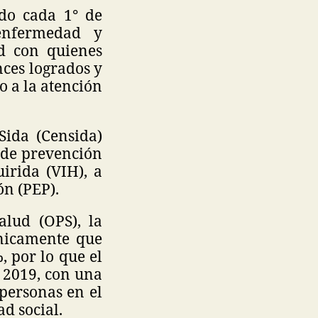
do cada 1° de
 enfermedad y
ad con quienes
nces logrados y
o a la atención
Sida (Censida)
a de prevención
irida (VIH), a
ón (PEP).
lud (OPS), la
nicamente que
, por lo que el
 2019, con una
 personas en el
ad social.