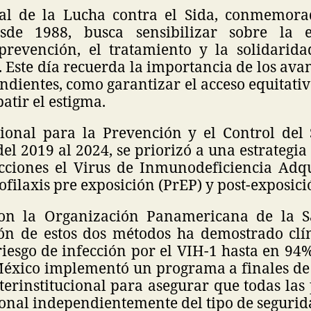
al de la Lucha contra el Sida, conmemora
sde 1988, busca sensibilizar sobre la
revención, el tratamiento y la solidarid
 Este día recuerda la importancia de los ava
endientes, como garantizar el acceso equitativ
tir el estigma.
ional para la Prevención y el Control del 
el 2019 al 2024, se priorizó a una estrategi
cciones el Virus de Inmunodeficiencia Adqu
rofilaxis pre exposición (PrEP) y post-exposici
on la Organización Panamericana de la Sa
ón de estos dos métodos ha demostrado clí
iesgo de infección por el VIH-1 hasta en 94%
éxico implementó un programa a finales de
terinstitucional para asegurar que todas las
ional independientemente del tipo de segurid