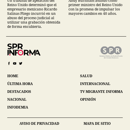
Andy Burnham asumió como
Un tribunal de apelación del
primer ministro del Reino Unido
Reino Unido determinó que el
con la promesa de impulsar los
empresario mexicano Ricardo
mayores cambios en 40 años.
Salinas Pliego incurrió en un
abuso del proceso judicial al
utilizar una grabación obtenida
de forma encubierta.
HOME
SALUD
ÚLTIMA HORA
INTERNACIONAL
DESTACADOS
TV MIGRANTE INFORMA
NACIONAL
OPINIÓN
INFODEMIA
AVISO DE PRIVACIDAD
MAPA DE SITIO