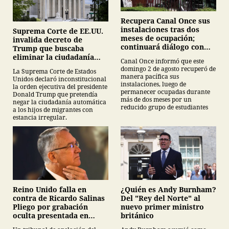
Recupera Canal Once sus
instalaciones tras dos
Suprema Corte de EE.UU.
meses de ocupación;
invalida decreto de
continuará diálogo con
Trump que buscaba
estudiantes del IPN
eliminar la ciudadanía
Canal Once informó que este
por nacimiento
domingo 2 de agosto recuperó de
La Suprema Corte de Estados
manera pacífica sus
Unidos declaró inconstitucional
instalaciones, luego de
la orden ejecutiva del presidente
permanecer ocupadas durante
Donald Trump que pretendía
más de dos meses por un
negar la ciudadanía automática
reducido grupo de estudiantes
a los hijos de migrantes con
estancia irregular.
¿Quién es Andy Burnham?
Reino Unido falla en
Del "Rey del Norte" al
contra de Ricardo Salinas
nuevo primer ministro
Pliego por grabación
británico
oculta presentada en
juicio