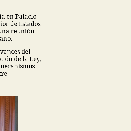
ía en Palacio
ior de Estados
una reunión
cano.
avances del
ión de la Ley,
a mecanismos
tre