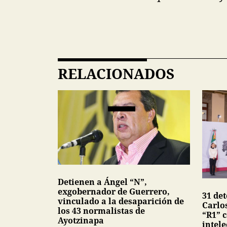
RELACIONADOS
Detienen a Ángel “N”,
exgobernador de Guerrero,
31 de
vinculado a la desaparición de
Carlo
los 43 normalistas de
“R1” 
Ayotzinapa
intele