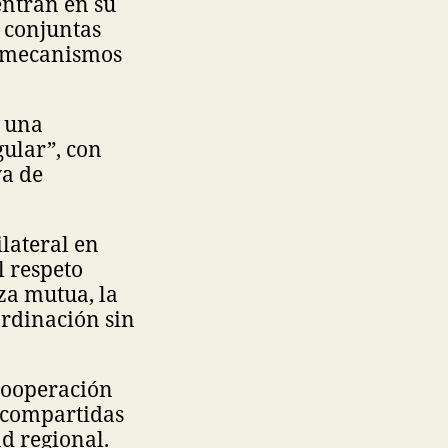
entran en su
s conjuntas
s mecanismos
r una
ular”, con
va de
lateral en
l respeto
nza mutua, la
ordinación sin
cooperación
s compartidas
ad regional.