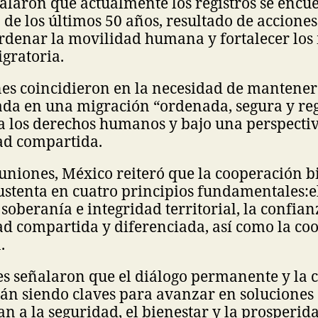
laron que actualmente los registros se encu
 de los últimos 50 años, resultado de accione
ordenar la movilidad humana y fortalecer lo
gratoria.
nes coincidieron en la necesidad de mantene
ada en una migración “ordenada, segura y reg
a los derechos humanos y bajo una perspecti
ad compartida.
uniones, México reiteró que la cooperación bi
ustenta en cuatro principios fundamentales:e
a soberanía e integridad territorial, la confia
d compartida y diferenciada, así como la co
n.
es señalaron que el diálogo permanente y la 
rán siendo claves para avanzar en solucione
n a la seguridad, el bienestar y la prosperid