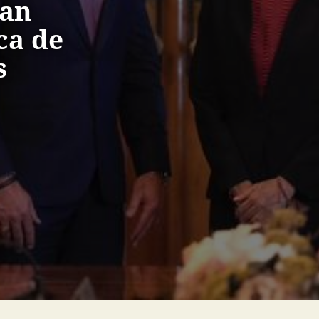
can
ca de
s