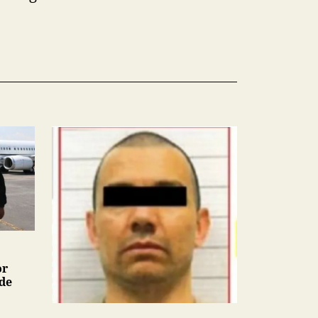
or
 de