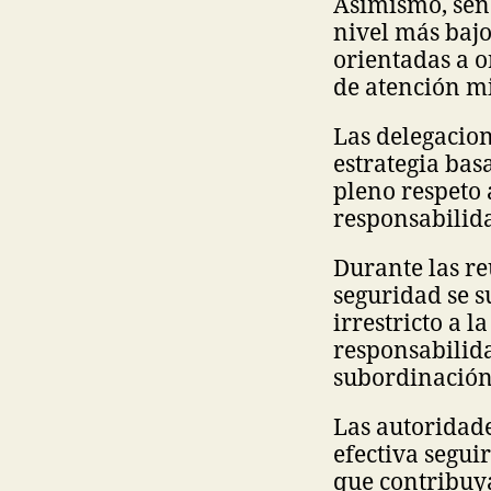
Asimismo, seña
nivel más bajo
orientadas a 
de atención mi
Las delegacio
estrategia bas
pleno respeto 
responsabilid
Durante las re
seguridad se s
irrestricto a l
responsabilida
subordinació
Las autoridad
efectiva segui
que contribuya