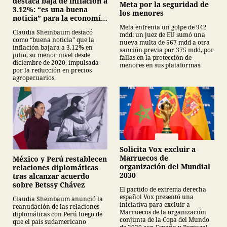
destaca baja de inflación a
Meta por la seguridad de
3.12%: “es una buena
los menores
noticia” para la economía
mexicana
Meta enfrenta un golpe de 942
Claudia Sheinbaum destacó
mdd: un juez de EU sumó una
como “buena noticia” que la
nueva multa de 567 mdd a otra
inflación bajara a 3.12% en
sanción previa por 375 mdd, por
julio, su menor nivel desde
fallas en la protección de
diciembre de 2020, impulsada
menores en sus plataformas.
por la reducción en precios
agropecuarios.
Solicita Vox excluir a
Marruecos de
México y Perú restablecen
organización del Mundial
relaciones diplomáticas
2030
tras alcanzar acuerdo
sobre Betssy Chávez
El partido de extrema derecha
español Vox presentó una
Claudia Sheinbaum anunció la
iniciativa para excluir a
reanudación de las relaciones
Marruecos de la organización
diplomáticas con Perú luego de
conjunta de la Copa del Mundo
que el país sudamericano