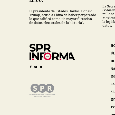
EE.UU.
La Secr
Gobiern
El presidente de Estados Unidos, Donald
millones
Trump, acusó a China de haber perpetrado
Mexican
lo que calificó como "la mayor filtración
la legis
de datos electorales de la historia".
datos.
H
ÚL
DE
NA
IN
S
SE
IN
TV
OP