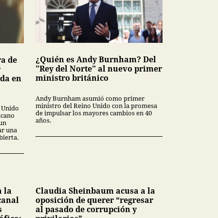
¿Quién es Andy Burnham? Del
ra de
"Rey del Norte" al nuevo primer
r
ministro británico
ada en
Andy Burnham asumió como primer
ministro del Reino Unido con la promesa
o Unido
de impulsar los mayores cambios en 40
icano
años.
 un
ar una
ierta.
 la
Claudia Sheinbaum acusa a la
canal
oposición de querer “regresar
s
al pasado de corrupción y