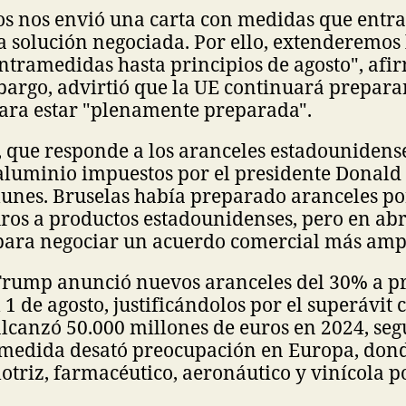
s nos envió una carta con medidas que entra
a solución negociada. Por ello, extenderemos
ntramedidas hasta principios de agosto", afi
bargo, advirtió que la UE continuará prepar
para estar "plenamente preparada".
, que responde a los aranceles estadounidens
 aluminio impuestos por el presidente Donal
lunes. Bruselas había preparado aranceles po
ros a productos estadounidenses, pero en abr
para negociar un acuerdo comercial más amp
 Trump anunció nuevos aranceles del 30% a pr
 1 de agosto, justificándolos por el superávit
lcanzó 50.000 millones de euros en 2024, seg
 medida desató preocupación en Europa, dond
triz, farmacéutico, aeronáutico y vinícola p