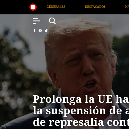
S
DESTACADOS
NACIONAL
SALUD
Prolonga la UE ha
la suspensión de 
de represalia con