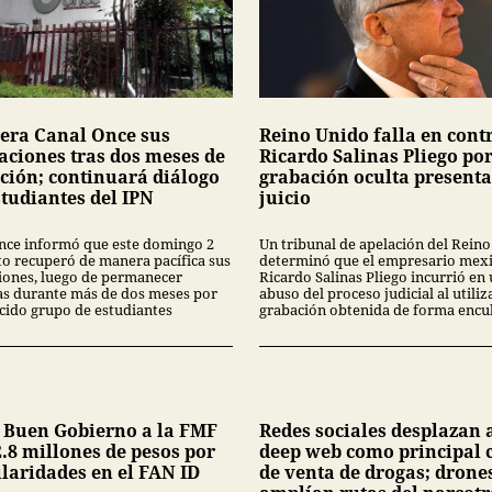
era Canal Once sus
Reino Unido falla en cont
laciones tras dos meses de
Ricardo Salinas Pliego po
ción; continuará diálogo
grabación oculta present
studiantes del IPN
juicio
nce informó que este domingo 2
Un tribunal de apelación del Rein
to recuperó de manera pacífica sus
determinó que el empresario mex
ciones, luego de permanecer
Ricardo Salinas Pliego incurrió en
s durante más de dos meses por
abuso del proceso judicial al utiliz
cido grupo de estudiantes
grabación obtenida de forma encub
 Buen Gobierno a la FMF
Redes sociales desplazan a
.8 millones de pesos por
deep web como principal 
ularidades en el FAN ID
de venta de drogas; drone