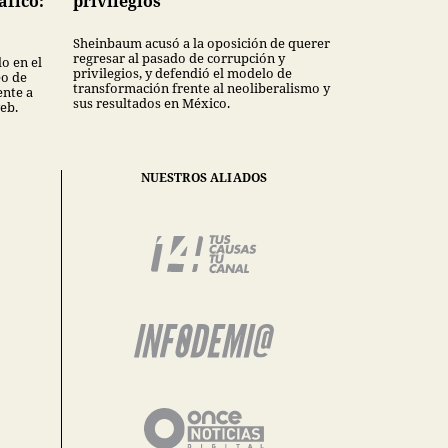
áfico:
privilegios”
Sheinbaum acusó a la oposición de querer
regresar al pasado de corrupción y
o en el
privilegios, y defendió el modelo de
eo de
transformación frente al neoliberalismo y
nte a
sus resultados en México.
eb.
NUESTROS ALIADOS