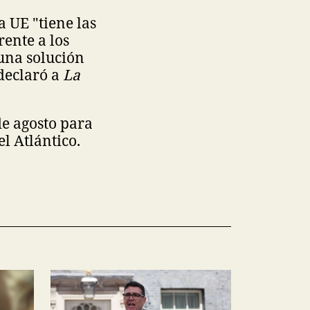
a UE "tiene las
ente a los
una solución
 declaró a
La
de agosto para
l Atlántico.