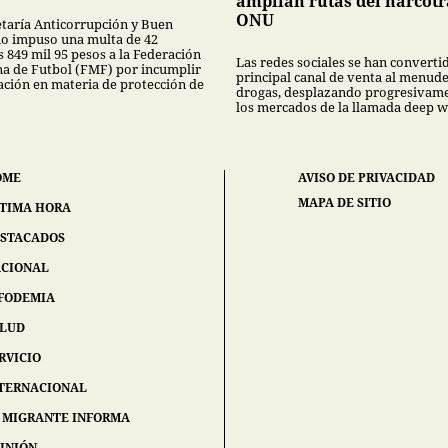
amplían rutas del narcotr
ONU
etaría Anticorrupción y Buen
o impuso una multa de 42
 849 mil 95 pesos a la Federación
Las redes sociales se han convertid
a de Futbol (FMF) por incumplir
principal canal de venta al menud
lación en materia de protección de
drogas, desplazando progresivame
los mercados de la llamada deep w
OME
AVISO DE PRIVACIDAD
MAPA DE SITIO
TIMA HORA
STACADOS
CIONAL
FODEMIA
ALUD
RVICIO
TERNACIONAL
 MIGRANTE INFORMA
INIÓN