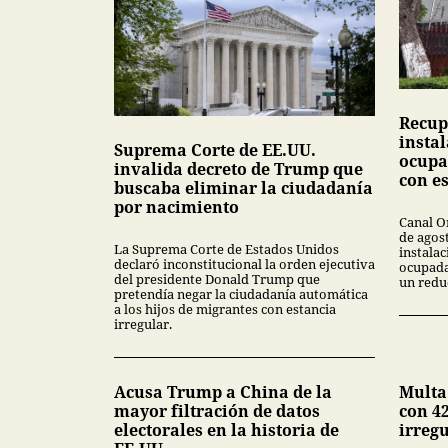
Recup
insta
Suprema Corte de EE.UU.
ocupa
invalida decreto de Trump que
con e
buscaba eliminar la ciudadanía
por nacimiento
Canal O
de agos
La Suprema Corte de Estados Unidos
instala
declaró inconstitucional la orden ejecutiva
ocupada
del presidente Donald Trump que
un redu
pretendía negar la ciudadanía automática
a los hijos de migrantes con estancia
irregular.
Acusa Trump a China de la
Multa
mayor filtración de datos
con 42
electorales en la historia de
irreg