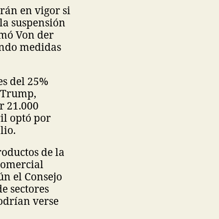
rán en vigor si
 la suspensión
rmó Von der
ando medidas
es del 25%
d Trump,
r 21.000
il optó por
lio.
oductos de la
 comercial
ún el Consejo
e sectores
odrían verse