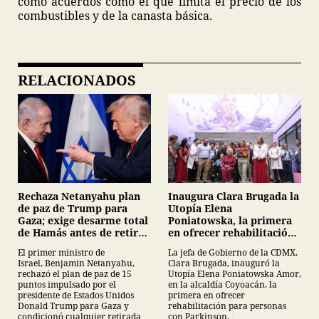
como acuerdos como el que limita el precio de los
combustibles y de la canasta básica.
RELACIONADOS
Inaugura Clara Brugada la
Rechaza Netanyahu plan
Utopía Elena
de paz de Trump para
Poniatowska, la primera
Gaza; exige desarme total
en ofrecer rehabilitación
de Hamás antes de retirar
para personas con
tropas
La jefa de Gobierno de la CDMX,
El primer ministro de
Parkinson
Clara Brugada, inauguró la
Israel, Benjamin Netanyahu,
Utopía Elena Poniatowska Amor,
rechazó el plan de paz de 15
en la alcaldía Coyoacán, la
puntos impulsado por el
primera en ofrecer
presidente de Estados Unidos
rehabilitación para personas
Donald Trump para Gaza y
con Parkinson.
condicionó cualquier retirada