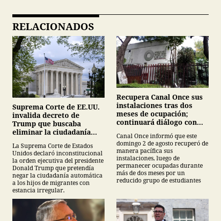
RELACIONADOS
Recupera Canal Once sus
instalaciones tras dos
Suprema Corte de EE.UU.
meses de ocupación;
invalida decreto de
continuará diálogo con
Trump que buscaba
estudiantes del IPN
eliminar la ciudadanía
Canal Once informó que este
por nacimiento
domingo 2 de agosto recuperó de
La Suprema Corte de Estados
manera pacífica sus
Unidos declaró inconstitucional
instalaciones, luego de
la orden ejecutiva del presidente
permanecer ocupadas durante
Donald Trump que pretendía
más de dos meses por un
negar la ciudadanía automática
reducido grupo de estudiantes
a los hijos de migrantes con
estancia irregular.