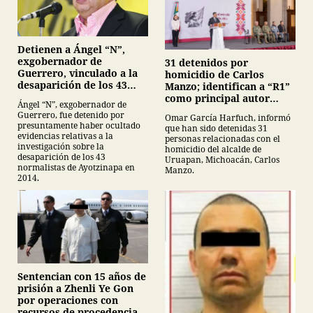
Detienen a Ángel “N”,
exgobernador de
31 detenidos por
Guerrero, vinculado a la
homicidio de Carlos
desaparición de los 43
Manzo; identifican a “R1”
normalistas de
como principal autor
Ángel “N”, exgobernador de
Ayotzinapa
intelectual
Guerrero, fue detenido por
Omar García Harfuch, informó
presuntamente haber ocultado
que han sido detenidas 31
evidencias relativas a la
personas relacionadas con el
investigación sobre la
homicidio del alcalde de
desaparición de los 43
Uruapan, Michoacán, Carlos
normalistas de Ayotzinapa en
Manzo.
2014.
Sentencian con 15 años de
prisión a Zhenli Ye Gon
por operaciones con
recursos de procedencia