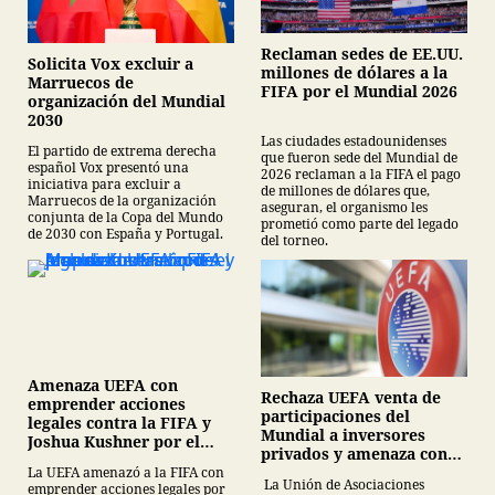
Reclaman sedes de EE.UU.
Solicita Vox excluir a
millones de dólares a la
Marruecos de
FIFA por el Mundial 2026
organización del Mundial
2030
Las ciudades estadounidenses
El partido de extrema derecha
que fueron sede del Mundial de
español Vox presentó una
2026 reclaman a la FIFA el pago
iniciativa para excluir a
de millones de dólares que,
Marruecos de la organización
aseguran, el organismo les
conjunta de la Copa del Mundo
prometió como parte del legado
de 2030 con España y Portugal.
del torneo.
Amenaza UEFA con
Rechaza UEFA venta de
emprender acciones
participaciones del
legales contra la FIFA y
Mundial a inversores
Joshua Kushner por el
privados y amenaza con
plan de inversión del
boicotear torneos de la
La UEFA amenazó a la FIFA con
Mundial
La Unión de Asociaciones
emprender acciones legales por
FIFA