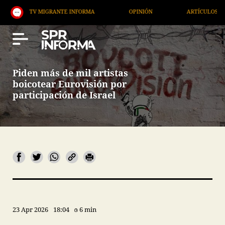
V MIGRANTE INFORMA
OPINIÓN
ARTÍCULOS
A
Piden más de mil artistas
boicotear Eurovisión por
participación de Israel
23 Apr 2026
18:04
6 min