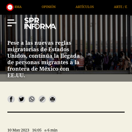
OPINIÓN
ARTÍCULOS
ARTE / ENTRETENIMIENTO
Pese a las nuevas reglas
migratorias de Estados
Unidos, continúa la llegada
de personas migrantes a la
frontera de México con
EE.UU.
10 May 2023
16:05
6 min