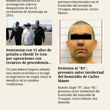
evidencias relativas a la
personas relacionadas con el
investigación sobre la
homicidio del alcalde de
desaparición de los 43
Uruapan, Michoacán, Carlos
normalistas de Ayotzinapa en
Manzo.
2014.
Sentencian con 15 años de
prisión a Zhenli Ye Gon
por operaciones con
recursos de procedencia
ilícita
Detienen al “R1”,
Un juez federal impuso además
presunto autor intelectual
una multa económica y le negó
del homicidio de Carlos
al empresario de origen chino el
Manzo
beneficio de la condena
condicional.
Ramón Ángel “N”, alias “R1”,
presunto autor intelectual del
homicidio del exalcalde de
Uruapan, Carlos Manzo, fue
detenido