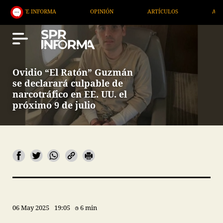
 INFORMA
OPINIÓN
ARTÍCULOS
ARTE / ENTRE
Ovidio “El Ratón” Guzmán
se declarará culpable de
narcotráfico en EE. UU. el
próximo 9 de julio
06 May 2025
19:05
6 min