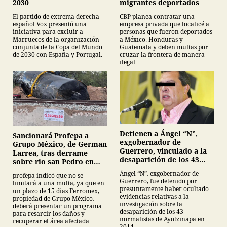
migrantes deportados
2030
CBP planea contratar una
El partido de extrema derecha
empresa privada que localicé a
español Vox presentó una
personas que fueron deportados
iniciativa para excluir a
a México, Honduras y
Marruecos de la organización
Guatemala y deben multas por
conjunta de la Copa del Mundo
cruzar la frontera de manera
de 2030 con España y Portugal.
ilegal
Detienen a Ángel “N”,
Sancionará Profepa a
exgobernador de
Grupo México, de German
Guerrero, vinculado a la
Larrea, tras derrame
desaparición de los 43
sobre rio san Pedro en
normalistas de
Sonora
Ángel “N”, exgobernador de
profepa indicó que no se
Ayotzinapa
Guerrero, fue detenido por
limitará a una multa, ya que en
presuntamente haber ocultado
un plazo de 15 días Ferromex,
evidencias relativas a la
propiedad de Grupo México,
investigación sobre la
deberá presentar un programa
desaparición de los 43
para resarcir los daños y
normalistas de Ayotzinapa en
recuperar el área afectada
2014.