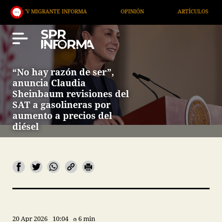
GRANTE INFORMA
OPINIÓN
ARTÍCULOS
ARTE /
“No hay razón de ser”,
anuncia Claudia
Sheinbaum revisiones del
SAT a gasolineras por
aumento a precios del
diésel
20 Apr 2026
10:04
6 min