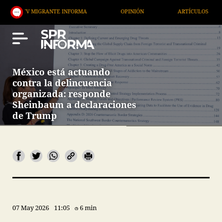
 MIGRANTE INFORMA
OPINIÓN
ARTÍCULOS
ART
México está actuando
contra la delincuencia
organizada: responde
Sheinbaum a declaraciones
de Trump
07 May 2026
11:05
6 min