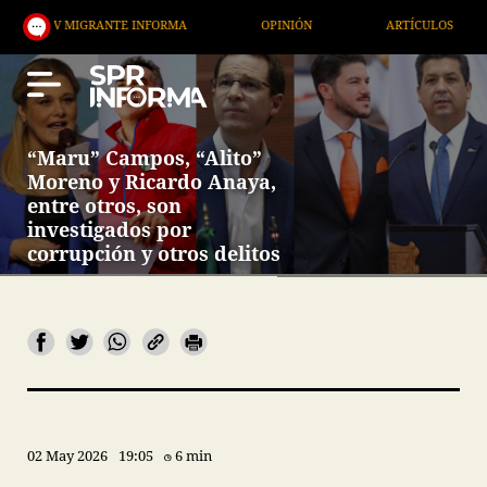
 MIGRANTE INFORMA
OPINIÓN
ARTÍCULOS
ART
“Maru” Campos, “Alito”
Moreno y Ricardo Anaya,
entre otros, son
investigados por
corrupción y otros delitos
02 May 2026
19:05
6 min