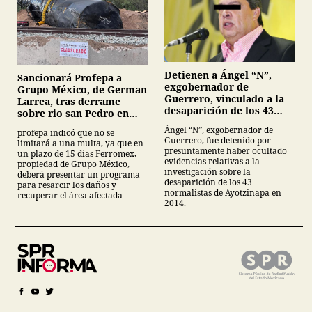
Detienen a Ángel “N”,
Sancionará Profepa a
exgobernador de
Grupo México, de German
Guerrero, vinculado a la
Larrea, tras derrame
desaparición de los 43
sobre rio san Pedro en
normalistas de
Sonora
Ángel “N”, exgobernador de
profepa indicó que no se
Ayotzinapa
Guerrero, fue detenido por
limitará a una multa, ya que en
presuntamente haber ocultado
un plazo de 15 días Ferromex,
evidencias relativas a la
propiedad de Grupo México,
investigación sobre la
deberá presentar un programa
desaparición de los 43
para resarcir los daños y
normalistas de Ayotzinapa en
recuperar el área afectada
2014.