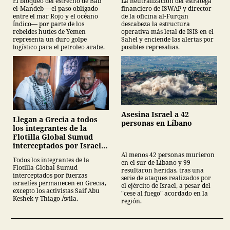
El bloqueo del estrecho de Bab
La neutralización del estratega
el-Mandeb —el paso obligado
financiero de ISWAP y director
entre el mar Rojo y el océano
de la oficina al-Furqan
Índico— por parte de los
descabeza la estructura
rebeldes hutíes de Yemen
operativa más letal de ISIS en el
representa un duro golpe
Sahel y enciende las alertas por
logístico para el petroleo arabe.
posibles represalias.
Asesina Israel a 42
Llegan a Grecia a todos
personas en Líbano
los integrantes de la
Flotilla Global Sumud
interceptados por Israel,
excepto dos
Al menos 42 personas murieron
Todos los integrantes de la
en el sur de Líbano y 99
Flotilla Global Sumud
resultaron heridas, tras una
interceptados por fuerzas
serie de ataques realizados por
israelíes permanecen en Grecia,
el ejército de Israel, a pesar del
excepto los activistas Saif Abu
"cese al fuego" acordado en la
Keshek y Thiago Ávila.
región.