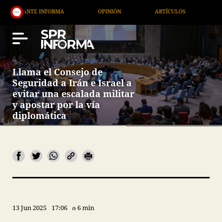
E INFORMA
OPINIÓN
ARTÍCULOS
ARTE / ENTR
Llama el Consejo de
Seguridad a Irán e Israel a
evitar una escalada militar
y apostar por la vía
diplomática
13 Jun 2025
17:06
6 min