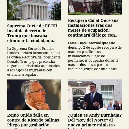
Recupera Canal Once sus
instalaciones tras dos
Suprema Corte de EE.UU.
meses de ocupación;
invalida decreto de
continuará diálogo con
Trump que buscaba
estudiantes del IPN
eliminar la ciudadanía
Canal Once informó que este
por nacimiento
domingo 2 de agosto recuperó de
La Suprema Corte de Estados
manera pacífica sus
Unidos declaró inconstitucional
instalaciones, luego de
la orden ejecutiva del presidente
permanecer ocupadas durante
Donald Trump que pretendía
más de dos meses por un
negar la ciudadanía automática
reducido grupo de estudiantes
a los hijos de migrantes con
estancia irregular.
¿Quién es Andy Burnham?
Reino Unido falla en
Del "Rey del Norte" al
contra de Ricardo Salinas
nuevo primer ministro
Pliego por grabación