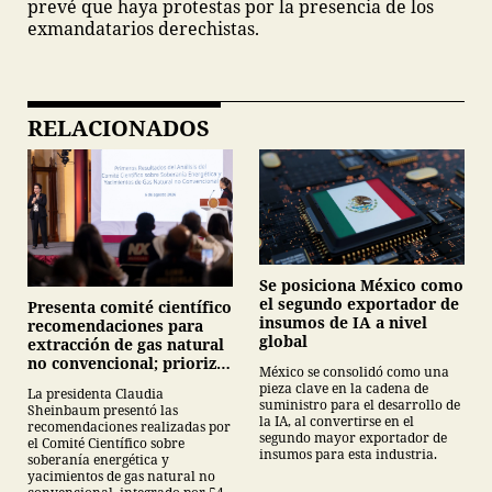
prevé que haya protestas por la presencia de los
exmandatarios derechistas.
RELACIONADOS
Se posiciona México como
el segundo exportador de
Presenta comité científico
insumos de IA a nivel
recomendaciones para
global
extracción de gas natural
no convencional; prioriza
México se consolidó como una
energías renovables y
pieza clave en la cadena de
La presidenta Claudia
descarta yacimiento
suministro para el desarrollo de
Sheinbaum presentó las
Tampico-Misantla
la IA, al convertirse en el
recomendaciones realizadas por
segundo mayor exportador de
el Comité Científico sobre
insumos para esta industria.
soberanía energética y
yacimientos de gas natural no