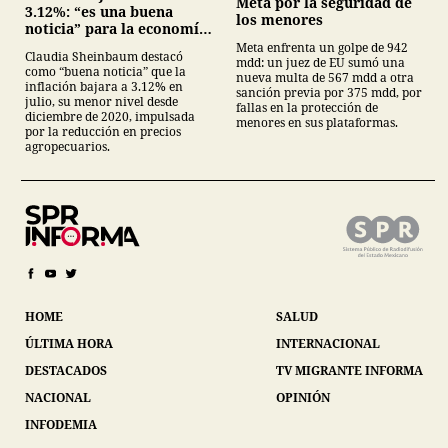
Meta por la seguridad de
3.12%: “es una buena
los menores
noticia” para la economía
mexicana
Meta enfrenta un golpe de 942
Claudia Sheinbaum destacó
mdd: un juez de EU sumó una
como “buena noticia” que la
nueva multa de 567 mdd a otra
inflación bajara a 3.12% en
sanción previa por 375 mdd, por
julio, su menor nivel desde
fallas en la protección de
diciembre de 2020, impulsada
menores en sus plataformas.
por la reducción en precios
agropecuarios.
HOME
SALUD
ÚLTIMA HORA
INTERNACIONAL
DESTACADOS
TV MIGRANTE INFORMA
NACIONAL
OPINIÓN
INFODEMIA