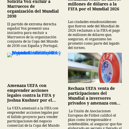
Solicita Vox excluir a
millones de dólares a la
Marruecos de
FIFA por el Mundial 2026
organización del Mundial
2030
Las ciudades estadounidenses
El partido de extrema derecha
que fueron sede del Mundial de
español Vox presentó una
2026 reclaman a la FIFA el pago
iniciativa para excluir a
de millones de dólares que,
Marruecos de la organización
aseguran, el organismo les
conjunta de la Copa del Mundo
prometió como parte del legado
de 2030 con España y Portugal.
del torneo.
Amenaza UEFA con
Rechaza UEFA venta de
emprender acciones
participaciones del
legales contra la FIFA y
Mundial a inversores
Joshua Kushner por el
privados y amenaza con
plan de inversión del
boicotear torneos de la
La UEFA amenazó a la FIFA con
Mundial
La Unión de Asociaciones
emprender acciones legales por
FIFA
Europeas de Fútbol calificó el
el fallido proyecto para vender
plan como irresponsable e
participaciones del negocio
indefendible, al asegurar que fue
comercial de la Copa del Mundo
elaborado en secreto y llevado al