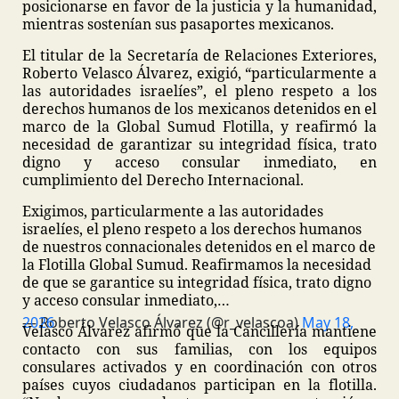
posicionarse en favor de la justicia y la humanidad,
mientras sostenían sus pasaportes mexicanos.
El titular de la Secretaría de Relaciones Exteriores,
Roberto Velasco Álvarez, exigió, “particularmente a
las autoridades israelíes”, el pleno respeto a los
derechos humanos de los mexicanos detenidos en el
marco de la Global Sumud Flotilla, y reafirmó la
necesidad de garantizar su integridad física, trato
digno y acceso consular inmediato, en
cumplimiento del Derecho Internacional.
Exigimos, particularmente a las autoridades
israelíes, el pleno respeto a los derechos humanos
de nuestros connacionales detenidos en el marco de
la Flotilla Global Sumud. Reafirmamos la necesidad
de que se garantice su integridad física, trato digno
y acceso consular inmediato,…
— Roberto Velasco Álvarez (@r_velascoa)
May 18, 2026
Velasco Álvarez afirmó que la Cancillería mantiene
contacto con sus familias, con los equipos
consulares activados y en coordinación con otros
países cuyos ciudadanos participan en la flotilla.