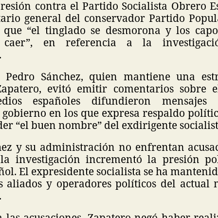
resión contra el Partido Socialista Obrero E
etario general del conservador Partido Popul
s que “el tinglado se desmorona y los cap
caer”, en referencia a la investigaci
.
e Pedro Sánchez, quien mantiene una estr
Zapatero, evitó emitir comentarios sobre e
dios españoles difundieron mensajes a
 gobierno en los que expresa respaldo políti
er “el buen nombre” del exdirigente socialist
z y su administración no enfrentan acusac
 la investigación incrementó la presión pol
ol. El expresidente socialista se ha manten
es aliados y operadores políticos del actual
.
a las acusaciones, Zapatero negó haber reali