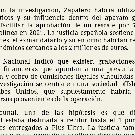
n la investigación, Zapatero habría utili
íticos y su influencia dentro del aparato
facilitar la aprobación de un rescate por 
olínea en 2021. La justicia española sostien
ones, el exmandatario y su entorno habrían r
nómicos cercanos a los 2 millones de euros.
 Nacional indicó que existen grabaciones
s financieras que apuntan a una presunta
 y cobro de comisiones ilegales vinculadas 
nvestigación se centra en una sociedad offs
abes Unidos, que supuestamente habría 
rsos provenientes de la operación.
ibunal, una de las hipótesis es que di
al estaba destinada a recibir hasta el 1 po
os entregados a Plus Ultra. La justicia tam
dos por un grupo de consultoría dirigido por