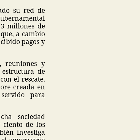
zado su red de
 gubernamental
53 millones de
e que, a cambio
ecibido pagos y
, reuniones y
 estructura de
con el rescate.
hore creada en
servido para
cha sociedad
r ciento de los
bién investiga
 el empresario