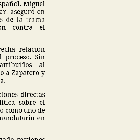
spañol. Miguel
ar, aseguró en
os de la trama
ón contra el
echa relación
l proceso. Sin
tribuidos al
co a Zapatero y
a.
iones directas
ítica sobre el
ido como uno de
 mandatario en
zado gestiones