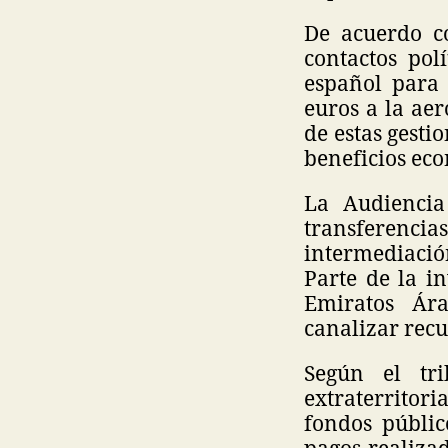
De acuerdo co
contactos pol
español para 
euros a la aer
de estas gesti
beneficios eco
La Audiencia
transferencia
intermediación
Parte de la i
Emiratos Ár
canalizar recu
Según el tr
extraterritori
fondos públic
pagos realiza