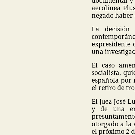
documental y 
aerolínea Plu
negado haber 
La decisión
contemporán
expresidente 
una investigac
El caso amen
socialista, qu
española por 
el retiro de tr
El juez José L
y de una em
presuntamente
otorgado a la 
el próximo 2 d