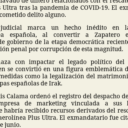
lavado de dinero relacionados con el rescate
s Ultra tras la pandemia de COVID-19. El e
cometido delito alguno.
 judicial marca un hecho inédito en l
ea española, al convertir a Zapatero 
de gobierno de la etapa democrática recient
ión penal por corrupción de esta magnitud.
aza con impactar el legado político del
ien se convirtió en una figura emblemática 
medidas como la legalización del matrimonio
opas españolas de Irak.
uis Calama ordenó el registro del despacho d
presa de marketing vinculada a sus hi
 habría recibido recursos derivados del resc
aerolínea Plus Ultra. El exmandatario fue ci
e junio.