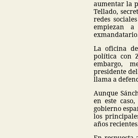
aumentar la p
Tellado, secr
redes sociale
empiezan a 
exmandatario
La oficina d
política con 
embargo, me
presidente del
llama a defend
Aunque Sánche
en este caso,
gobierno españ
los principal
años recientes
En respuesta 