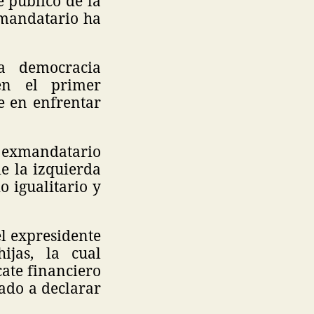
 público de la
xmandatario ha
a democracia
en el primer
e en enfrentar
 exmandatario
de la izquierda
 igualitario y
el expresidente
jas, la cual
ate financiero
tado a declarar