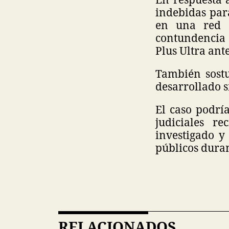
indebidas para
en una red d
contundencia 
Plus Ultra ant
También sostu
desarrollado s
El caso podrí
judiciales r
investigado y
públicos dura
RELACIONADOS