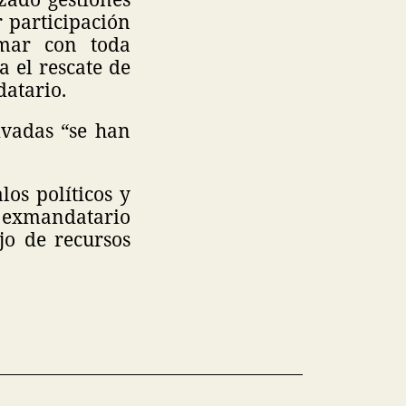
r participación
rmar con toda
 el rescate de
datario.
ivadas “se han
os políticos y
 exmandatario
jo de recursos