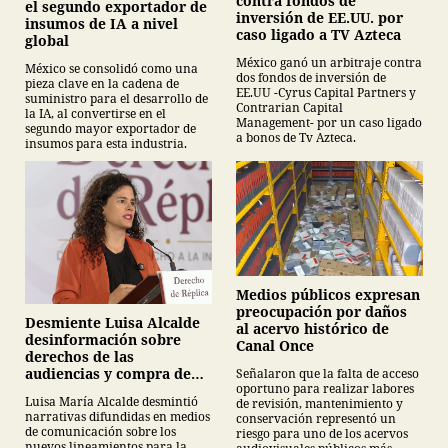
contra fondos de
el segundo exportador de
inversión de EE.UU. por
insumos de IA a nivel
caso ligado a TV Azteca
global
México ganó un arbitraje contra
México se consolidó como una
dos fondos de inversión de
pieza clave en la cadena de
EE.UU -Cyrus Capital Partners y
suministro para el desarrollo de
Contrarian Capital
la IA, al convertirse en el
Management- por un caso ligado
segundo mayor exportador de
a bonos de Tv Azteca.
insumos para esta industria.
Medios públicos expresan
preocupación por daños
Desmiente Luisa Alcalde
al acervo histórico de
desinformación sobre
Canal Once
derechos de las
audiencias y compra de
Señalaron que la falta de acceso
oportuno para realizar labores
medicamentos
Luisa María Alcalde desmintió
de revisión, mantenimiento y
narrativas difundidas en medios
conservación representó un
de comunicación sobre los
riesgo para uno de los acervos
nuevos lineamientos para la