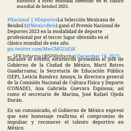
histórico a nivel mundial obtenido en el clásico
mundial de béisbol 2023.
#Nacional
|
#Deportes
La Selección Mexicana de
Beisbol (
@MexicoBeis
) ganó el Premio Nacional de
Deportes 2023 en la modalidad de deporte
profesional por el tercer lugar obtenido en el
clásico mundial de este año.
pic.twitter.com/MwGMGUzEiK
— SPR Informa (@SPRInforma)
December 19, 2023
Durante el evento, estuvieron presentes el jefe de
Gobierno de la Ciudad de México, Martí Batres
Guadarrama; la Secretaría de Educación Pública
(SEP), Leticia Ramírez Amaya; la directora general
de la Comisión Nacional de Cultura Física y Deporte
(CONADE), Ana Gabriela Guevara Espinosa; así
como el secretario de Marina, José Rafael Ojeda
Durán.
En un comunicado, el Gobierno de México expresó
que este homenaje reafirma el compromiso de
impulsar y reconocer el talento deportivo en
México.