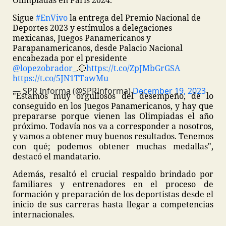
Olimpiadas en París 2024.
Sigue
#EnVivo
la entrega del Premio Nacional de
Deportes 2023 y estímulos a delegaciones
mexicanas, Juegos Panamericanos y
Parapanamericanos, desde Palacio Nacional
encabezada por el presidente
@lopezobrador_
.
🔴
https://t.co/ZpJMbGrGSA
https://t.co/5JN1TTawMu
— SPR Informa (@SPRInforma)
December 19, 2023
"Estamos muy orgullosos del desempeño, de lo
conseguido en los Juegos Panamericanos, y hay que
prepararse porque vienen las Olimpiadas el año
próximo. Todavía nos va a corresponder a nosotros,
y vamos a obtener muy buenos resultados. Tenemos
con qué; podemos obtener muchas medallas",
destacó el mandatario.
Además, resaltó el crucial respaldo brindado por
familiares y entrenadores en el proceso de
formación y preparación de los deportistas desde el
inicio de sus carreras hasta llegar a competencias
internacionales.