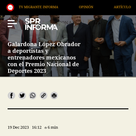
 MIGRANTE INFORMA
OPINIÓN
ARTÍCULOS
ART
Galardona López Obrador
a deportistas y
entrenadores mexicanos
con el Premio Nacional de
Deportes 2023
19 Dec 2023
16:12
6 min