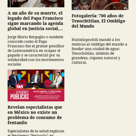
A un año de su muerte, el
Fotogalería: 700 años de
legado del Papa Francisco
Tenochtitlan, El Ombligo
sigue marcando la agenda
del Mundo
global en justicia social,
medio ambiente e
Jorge Mario Bergoglio o también
inclusión
Huitzilopochtli mandó a los
conocido como el Papa
mexicas al ombligo del mundo a
Francisco fue el primer pontífice
fundar una ciudad de agua:
de Latinoamérica en ocupar el
Tenochtitlán, símbolo de
papado y se caracterizó por su
grandeza, riqueza natural y
solidaridad con los movimientos
cultural.
sociales
Revelan especialistas que
en México no existe un
problema de consumo de
fentanilo
Especialistas de la salud explican
el fenómeno "fentanilo" en