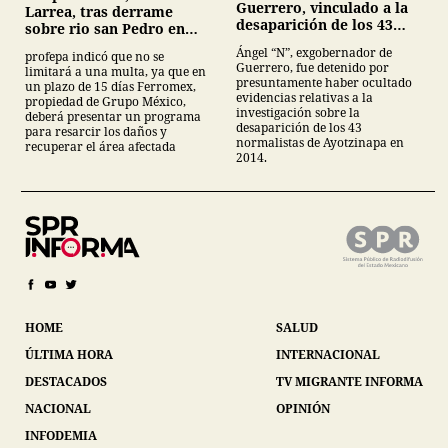
Guerrero, vinculado a la
Larrea, tras derrame
desaparición de los 43
sobre rio san Pedro en
normalistas de
Sonora
Ángel “N”, exgobernador de
profepa indicó que no se
Ayotzinapa
Guerrero, fue detenido por
limitará a una multa, ya que en
presuntamente haber ocultado
un plazo de 15 días Ferromex,
evidencias relativas a la
propiedad de Grupo México,
investigación sobre la
deberá presentar un programa
desaparición de los 43
para resarcir los daños y
normalistas de Ayotzinapa en
recuperar el área afectada
2014.
HOME
SALUD
ÚLTIMA HORA
INTERNACIONAL
DESTACADOS
TV MIGRANTE INFORMA
NACIONAL
OPINIÓN
INFODEMIA