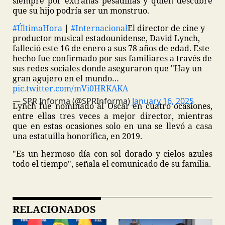
siempre por extrañas pesadillas y quien descubre
que su hijo podría ser un monstruo.
#ÚltimaHora
|
#Internacional
El director de cine y
productor musical estadounidense, David Lynch,
falleció este 16 de enero a sus 78 años de edad. Este
hecho fue confirmado por sus familiares a través de
sus redes sociales donde aseguraron que "Hay un
gran agujero en el mundo…
pic.twitter.com/mVi0HRKAKA
— SPR Informa (@SPRInforma)
January 16, 2025
Lynch fue nominado al Oscar en cuatro ocasiones,
entre ellas tres veces a mejor director, mientras
que en estas ocasiones solo en una se llevó a casa
una estatuilla honorífica, en 2019.
"Es un hermoso día con sol dorado y cielos azules
todo el tiempo", señala el comunicado de su familia.
RELACIONADOS