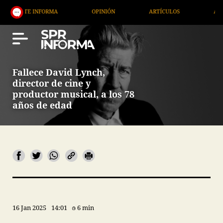
TE INFORMA
OPINIÓN
ARTÍCULOS
ARTE / ENT
Fallece David Lynch,
director de cine y
productor musical, a los 78
años de edad
16 Jan 2025
14:01
6 min