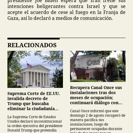
presidente Joe Biden espera que Irán frene sus
intenciones beligerantes contra Israel y que se
acepte el acuerdo de cese al fuego en la Franja de
Gaza, así lo declaró a medios de comunicación.
RELACIONADOS
Recupera Canal Once sus
instalaciones tras dos
Suprema Corte de EE.UU.
meses de ocupación;
invalida decreto de
continuará diálogo con
Trump que buscaba
estudiantes del IPN
eliminar la ciudadanía
Canal Once informó que este
por nacimiento
domingo 2 de agosto recuperó de
La Suprema Corte de Estados
manera pacífica sus
Unidos declaró inconstitucional
instalaciones, luego de
la orden ejecutiva del presidente
permanecer ocupadas durante
Donald Trump que pretendía