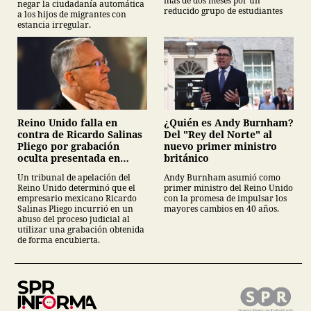
más de dos meses por un
negar la ciudadanía automática
reducido grupo de estudiantes
a los hijos de migrantes con
estancia irregular.
¿Quién es Andy Burnham?
Reino Unido falla en
Del "Rey del Norte" al
contra de Ricardo Salinas
nuevo primer ministro
Pliego por grabación
británico
oculta presentada en
juicio
Andy Burnham asumió como
Un tribunal de apelación del
primer ministro del Reino Unido
Reino Unido determinó que el
con la promesa de impulsar los
empresario mexicano Ricardo
mayores cambios en 40 años.
Salinas Pliego incurrió en un
abuso del proceso judicial al
utilizar una grabación obtenida
de forma encubierta.