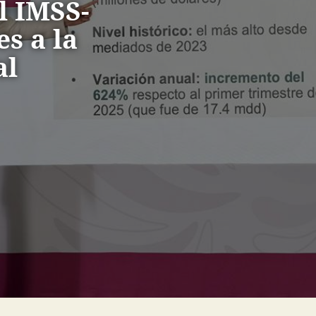
l IMSS-
s a la
al