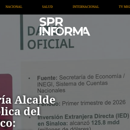
NTERNACIONAL
TV MIGRANTE INFORMA
OPINIÓN
ía Alcalde
lica del
co: