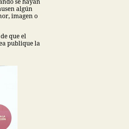
uando se hayan
causen algún
nor, imagen o
 de que el
ea publique la