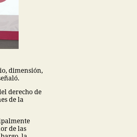
io, dimensión,
señaló.
del derecho de
es de la
cipalmente
or de las
bargo, la