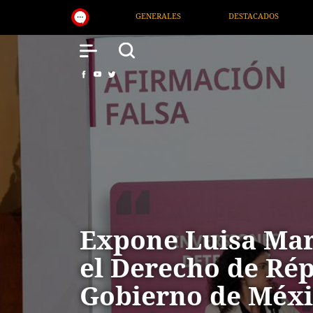
DESTACADOS
NACIONAL
SALUD
I
Expone Luisa Mar
el Derecho de Rép
Gobierno de Méxi