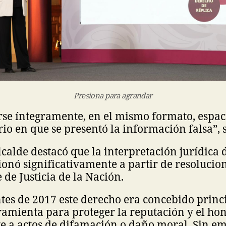
Presiona para agrandar
rse íntegramente, en el mismo formato, espac
io en que se presentó la información falsa”, 
calde destacó que la interpretación jurídica 
ionó significativamente a partir de resolucion
de Justicia de la Nación.
ntes de 2017 este derecho era concebido prin
mienta para proteger la reputación y el hon
e a actos de difamación o daño moral. Sin em