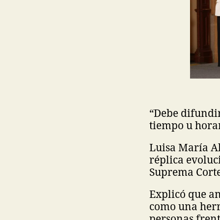
“Debe difundi
tiempo u horar
Luisa María Al
réplica evoluc
Suprema Corte 
Explicó que a
como una herra
personas frent