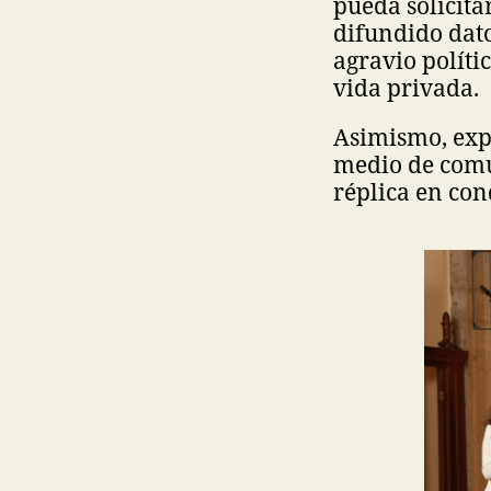
pueda solicita
difundido dato
agravio políti
vida privada.
Asimismo, expl
medio de comu
réplica en con