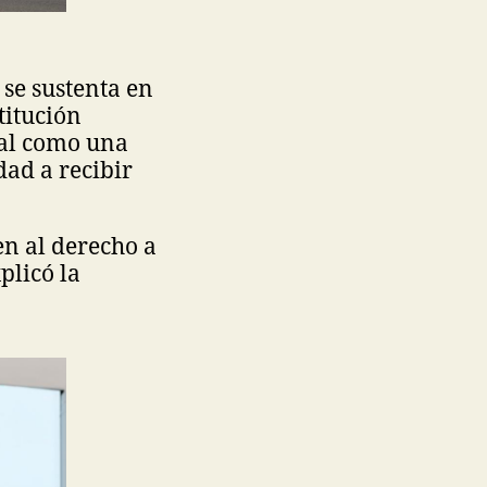
 se sustenta en
titución
ual como una
dad a recibir
en al derecho a
plicó la