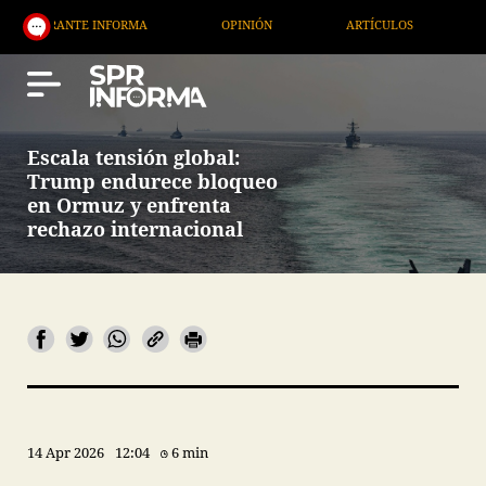
ANTE INFORMA
OPINIÓN
ARTÍCULOS
ARTE / E
Escala tensión global:
Trump endurece bloqueo
en Ormuz y enfrenta
rechazo internacional
14 Apr 2026
12:04
6 min