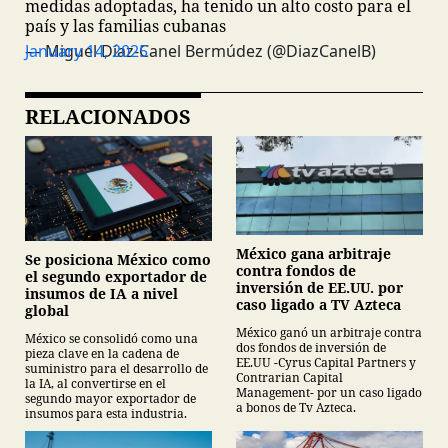
medidas adoptadas, ha tenido un alto costo para el
país y las familias cubanas
— Miguel Díaz-Canel Bermúdez (@DiazCanelB)
January 14, 2025
RELACIONADOS
México gana arbitraje
Se posiciona México como
contra fondos de
el segundo exportador de
inversión de EE.UU. por
insumos de IA a nivel
caso ligado a TV Azteca
global
México ganó un arbitraje contra
México se consolidó como una
dos fondos de inversión de
pieza clave en la cadena de
EE.UU -Cyrus Capital Partners y
suministro para el desarrollo de
Contrarian Capital
la IA, al convertirse en el
Management- por un caso ligado
segundo mayor exportador de
a bonos de Tv Azteca.
insumos para esta industria.