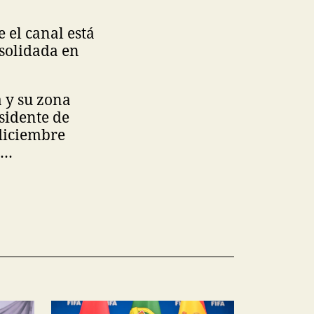
 el canal está
nsolidada en
 y su zona
sidente de
 diciembre
e…