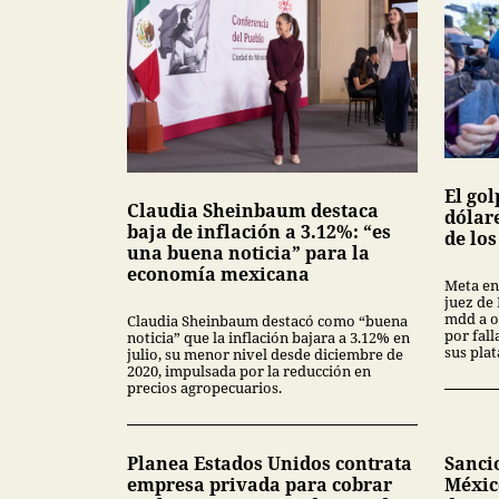
El gol
Claudia Sheinbaum destaca
dólar
baja de inflación a 3.12%: “es
de lo
una buena noticia” para la
economía mexicana
Meta en
juez de
mdd a o
Claudia Sheinbaum destacó como “buena
por fal
noticia” que la inflación bajara a 3.12% en
sus pla
julio, su menor nivel desde diciembre de
2020, impulsada por la reducción en
precios agropecuarios.
Planea Estados Unidos contrata
Sanci
empresa privada para cobrar
Méxic