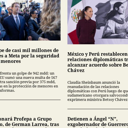
pe de casi mil millones de
México y Perú restablecen
es a Meta por la seguridad
relaciones diplomáticas t
s menores
alcanzar acuerdo sobre Be
Chávez
frenta un golpe de 942 mdd: un
 EU sumó una nueva multa de 567
tra sanción previa por 375 mdd,
Claudia Sheinbaum anunció la
las en la protección de menores en
reanudación de las relaciones
taformas.
diplomáticas con Perú luego de que
sudamericano otorgara salvocondu
exprimera ministra Betssy Chávez
onará Profepa a Grupo
Detienen a Ángel “N”,
o, de German Larrea, tras
exgobernador de Guerrer