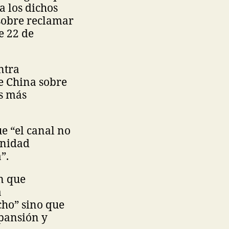
 a los dichos
sobre reclamar
e 22 de
ntra
e China sobre
es más
e “el canal no
unidad
”.
n que
a
cho” sino que
pansión y