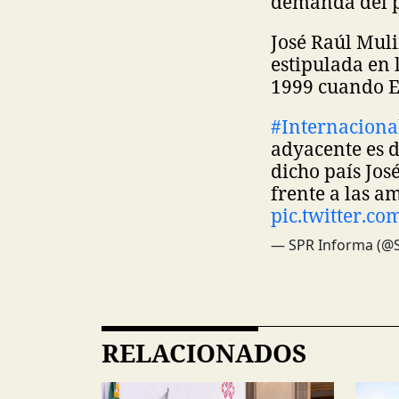
demanda del p
José Raúl Muli
estipulada en 
1999 cuando Es
#Internaciona
adyacente es d
dicho país Jos
frente a las a
pic.twitter.c
— SPR Informa (@
RELACIONADOS