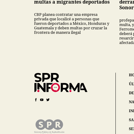
multas a migrantes deportados
derra
Sonor
CBP planea contratar una empresa
privada que localicé a personas que
profepa
fueron deportados a México, Honduras y
multa, y
Guatemala y deben multas por cruzar la
Ferrome
frontera de manera ilegal
deberá 
resarcir
afectad
H
ÚL
DE
NA
IN
S
SE