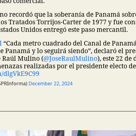
aso comercial.
no recordó que la soberanía de Panamá sobre
los Tratados Torrijos-Carter de 1977 y fue co
tados Unidos entregó este paso mercantil.
l
“Cada metro cuadrado del Canal de Panamá
e Panamá y lo seguirá siendo”, declaró el pre
é Raúl Mulino (
@JoseRaulMulino
), este 22 de
menazas realizadas por el presidente electo d
om/dlgVkE9C99
SPRInforma)
December 22, 2024