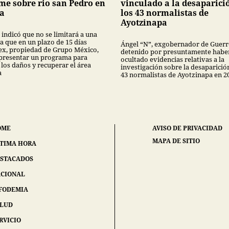
me sobre rio san Pedro en
vinculado a la desaparici
a
los 43 normalistas de
Ayotzinapa
 indicó que no se limitará a una
a que en un plazo de 15 días
Ángel “N”, exgobernador de Guerr
x, propiedad de Grupo México,
detenido por presuntamente habe
presentar un programa para
ocultado evidencias relativas a la
 los daños y recuperar el área
investigación sobre la desaparició
a
43 normalistas de Ayotzinapa en 2
OME
AVISO DE PRIVACIDAD
MAPA DE SITIO
TIMA HORA
STACADOS
CIONAL
FODEMIA
ALUD
RVICIO