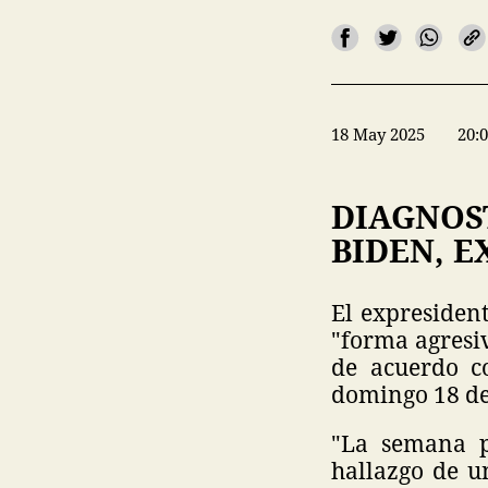
18 May 2025
20:
DIAGNOS
BIDEN, E
El expresiden
"forma agresiv
de acuerdo c
domingo 18 d
"La semana p
hallazgo de u