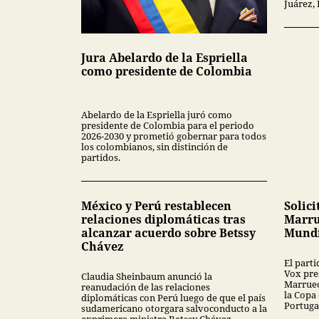
Juárez,
Jura Abelardo de la Espriella
como presidente de Colombia
Abelardo de la Espriella juró como
presidente de Colombia para el periodo
2026-2030 y prometió gobernar para todos
los colombianos, sin distinción de
partidos.
México y Perú restablecen
Solici
relaciones diplomáticas tras
Marru
alcanzar acuerdo sobre Betssy
Mundi
Chávez
El part
Vox pres
Claudia Sheinbaum anunció la
Marruec
reanudación de las relaciones
la Copa
diplomáticas con Perú luego de que el país
Portuga
sudamericano otorgara salvoconducto a la
exprimera ministra Betssy Chávez.