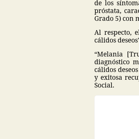
de los síntom
próstata, car
Grado 5) con me
Al respecto, 
cálidos deseos
“Melania [Tru
diagnóstico 
cálidos deseos
y exitosa rec
Social.