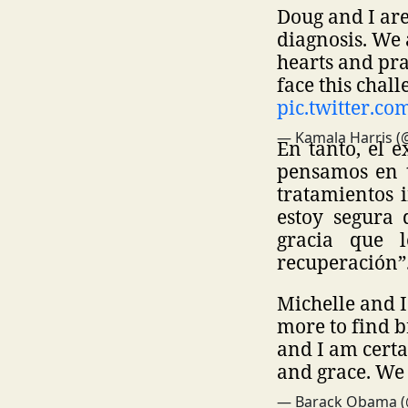
Doug and I are
diagnosis. We 
hearts and pra
face this chal
pic.twitter.
— Kamala Harris (
En tanto, el 
pensamos en t
tratamientos 
estoy segura 
gracia que 
recuperación”
Michelle and I
more to find b
and I am certa
and grace. We 
— Barack Obama 