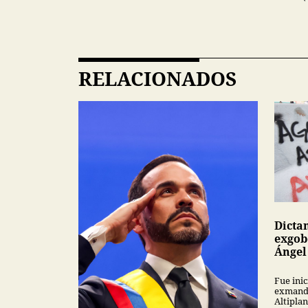
RELACIONADOS
Dicta
exgob
Ángel
Fue inic
exmanda
Altipla