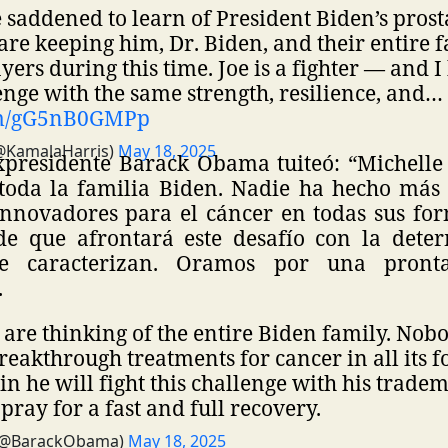
 saddened to learn of President Biden’s prost
are keeping him, Dr. Biden, and their entire 
yers during this time. Joe is a fighter — and 
lenge with the same strength, resilience, and…
com/gG5nB0GMPp
@KamalaHarris)
May 18, 2025
expresidente Barack Obama tuiteó: “Michell
oda la familia Biden. Nadie ha hecho más
innovadores para el cáncer en todas sus for
de que afrontará este desafío con la dete
le caracterizan. Oramos por una pront
.
 are thinking of the entire Biden family. Nob
reakthrough treatments for cancer in all its f
in he will fight this challenge with his trade
pray for a fast and full recovery.
(@BarackObama)
May 18, 2025