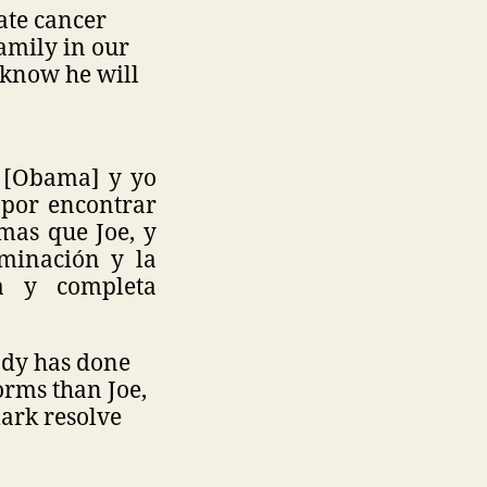
ate cancer
family in our
I know he will
e [Obama] y yo
 por encontrar
mas que Joe, y
rminación y la
a y completa
ody has done
orms than Joe,
mark resolve