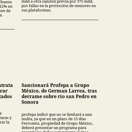
mdd a otra sanción previa por 375 mdd,
“buena
por fallas en la protección de menores en
3.12% en
sus plataformas.
bre de
en
ntrata
Sancionará Profepa a Grupo
rar
México, de German Larrea, tras
tados
derrame sobre rio san Pedro en
Sonora
e
profepa indicó que no se limitará a una
uras y
multa, ya que en un plazo de 15 días
ar la
Ferromex, propiedad de Grupo México,
deberá presentar un programa para
resarcir los daños y recuperar el área