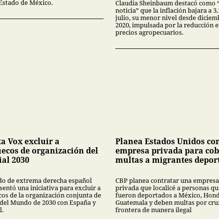
 Estado de México.
Claudia Sheinbaum destacó como 
noticia” que la inflación bajara a 
julio, su menor nivel desde diciem
2020, impulsada por la reducción 
precios agropecuarios.
ta Vox excluir a
Planea Estados Unidos co
ecos de organización del
empresa privada para cob
al 2030
multas a migrantes depor
ido de extrema derecha español
CBP planea contratar una empresa
entó una iniciativa para excluir a
privada que localicé a personas qu
os de la organización conjunta de
fueron deportados a México, Hond
 del Mundo de 2030 con España y
Guatemala y deben multas por cruz
l.
frontera de manera ilegal