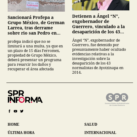
Detienen a Ángel “N”,
Sancionará Profepa a
exgobernador de
Grupo México, de German
Guerrero, vinculado a la
Larrea, tras derrame
desaparición de los 43
sobre rio san Pedro en
normalistas de
Sonora
Ángel “N”, exgobernador de
profepa indicó que no se
Ayotzinapa
Guerrero, fue detenido por
limitará a una multa, ya que en
presuntamente haber ocultado
un plazo de 15 días Ferromex,
evidencias relativas a la
propiedad de Grupo México,
investigación sobre la
deberá presentar un programa
desaparición de los 43
para resarcir los daños y
normalistas de Ayotzinapa en
recuperar el área afectada
2014.
HOME
SALUD
ÚLTIMA HORA
INTERNACIONAL