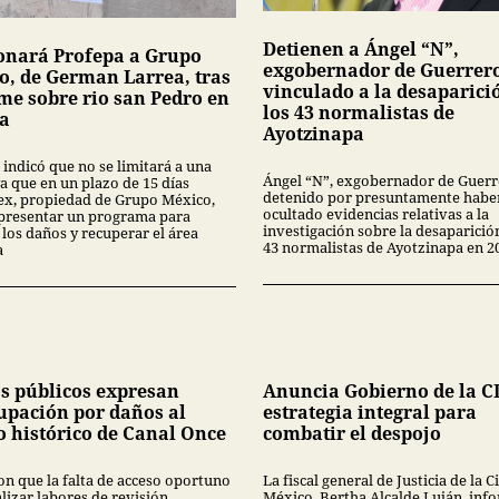
Detienen a Ángel “N”,
onará Profepa a Grupo
exgobernador de Guerrer
o, de German Larrea, tras
vinculado a la desaparici
me sobre rio san Pedro en
los 43 normalistas de
a
Ayotzinapa
 indicó que no se limitará a una
Ángel “N”, exgobernador de Guerr
a que en un plazo de 15 días
detenido por presuntamente habe
x, propiedad de Grupo México,
ocultado evidencias relativas a la
presentar un programa para
investigación sobre la desaparició
 los daños y recuperar el área
43 normalistas de Ayotzinapa en 2
a
s públicos expresan
Anuncia Gobierno de la 
upación por daños al
estrategia integral para
o histórico de Canal Once
combatir el despojo
on que la falta de acceso oportuno
La fiscal general de Justicia de la 
lizar labores de revisión,
México, Bertha Alcalde Luján, inf