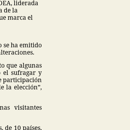
OEA, liderada
a de la
ue marca el
o se ha emitido
lteraciones.
to que algunas
 el sufragar y
de participación
 la elección”,
as visitantes
, de 10 países,