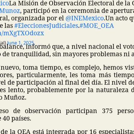
ico
La Misión de Observación Electoral de la 
oMunoz
, participó en la ceremonia de apertur
ral, organizada por el
@INEMexico
.
Un acto q
de las
#EleccionesJudiciales
.
#MOE_OEA
com/mXgTXOdozx
al)
June 1, 2025
alance, informó que, a nivel nacional el vot
 de tranquilidad, sin mayores problemas ni a
s nuevo, toma tiempo, es complejo, hemos vis
res, particularmente, les toma más tiempo
l de participación al final del día. El nivel 
es lento, probablemente por la naturaleza de
o Muñoz.
eso de observación participan 375 person
 40 países.
de la OEA está integrada por 16 especialistas