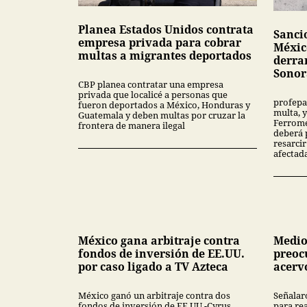
Planea Estados Unidos contrata
Sanci
empresa privada para cobrar
Méxic
multas a migrantes deportados
derra
Sonor
CBP planea contratar una empresa
privada que localicé a personas que
profepa
fueron deportados a México, Honduras y
multa, y
Guatemala y deben multas por cruzar la
Ferrome
frontera de manera ilegal
deberá 
resarcir
afectad
México gana arbitraje contra
Medio
fondos de inversión de EE.UU.
preoc
por caso ligado a TV Azteca
acerv
México ganó un arbitraje contra dos
Señalar
fondos de inversión de EE.UU -Cyrus
para rea