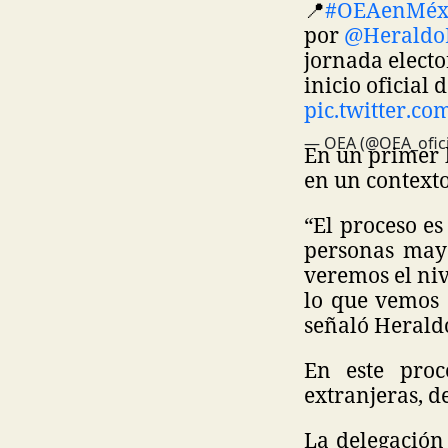
📍
#OEAenMéx
por
@Herald
jornada electo
inicio oficial 
pic.twitter.
— OEA (@OEA_ofici
En un primer b
en un contexto
“El proceso e
personas mayo
veremos el nive
lo que vemos 
señaló Herald
En este proc
extranjeras, de
La delegación 