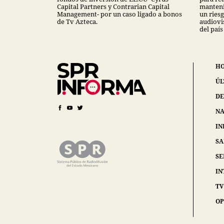
Capital Partners y Contrarian Capital
manteni
Management- por un caso ligado a bonos
un ries
de Tv Azteca.
audiovi
del país
H
ÚL
DE
NA
IN
S
SE
IN
TV
OP