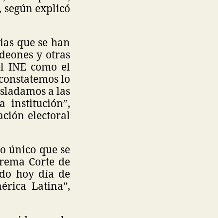
 según explicó
ias que se han
deones y otras
 el INE como el
 constatemos lo
asladamos a las
 institución”,
ación electoral
lo único que se
prema Corte de
ndo hoy día de
érica Latina”,