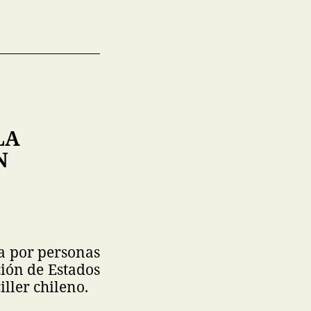
LA
N
da por personas
ción de Estados
ller chileno.