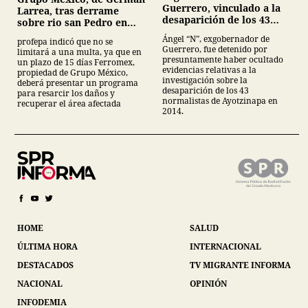
Guerrero, vinculado a la
Larrea, tras derrame
desaparición de los 43
sobre rio san Pedro en
normalistas de
Sonora
Ángel “N”, exgobernador de
profepa indicó que no se
Ayotzinapa
Guerrero, fue detenido por
limitará a una multa, ya que en
presuntamente haber ocultado
un plazo de 15 días Ferromex,
evidencias relativas a la
propiedad de Grupo México,
investigación sobre la
deberá presentar un programa
desaparición de los 43
para resarcir los daños y
normalistas de Ayotzinapa en
recuperar el área afectada
2014.
HOME
SALUD
ÚLTIMA HORA
INTERNACIONAL
DESTACADOS
TV MIGRANTE INFORMA
NACIONAL
OPINIÓN
INFODEMIA