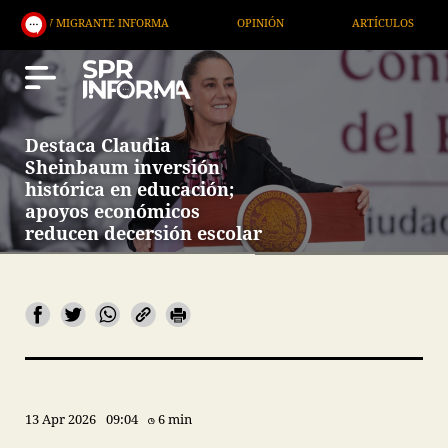
GRANTE INFORMA
OPINIÓN
ARTÍCULOS
ARTE /
Destaca Claudia
Sheinbaum inversión
histórica en educación;
apoyos económicos
reducen decersión escolar
13 Apr 2026
09:04
6 min